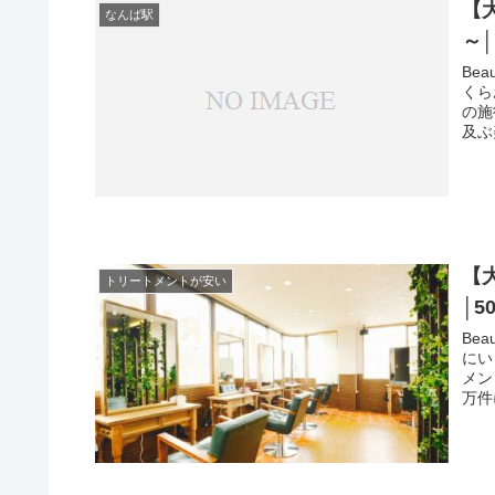
【
なんば駅
～
Be
くら
の施
及ぶ
【
トリートメントが安い
│5
Be
にい
メン
万件