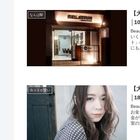
【
なんば駅
│1
Be
いく
ト」
にも
【
カットが安い
│1
Be
お金
金が
室の