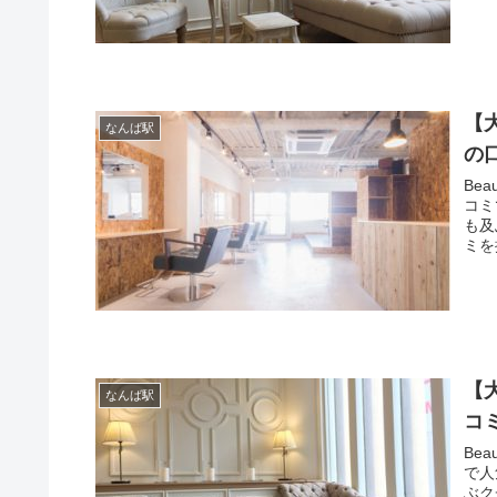
【
なんば駅
の
Be
コミ
も及
ミを
【
なんば駅
コ
Be
で人
ぶク