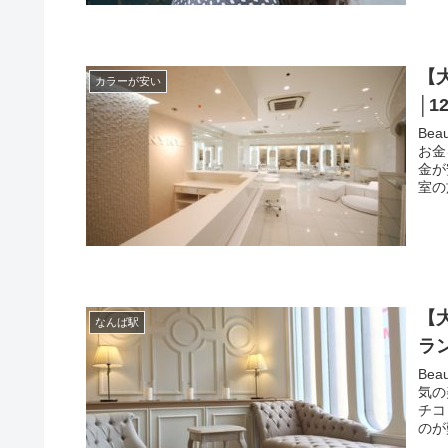
【
カラーが安い
│1
Be
お金
金が
室の
【
なんば駅
ラン
Be
気の
チコ
のが