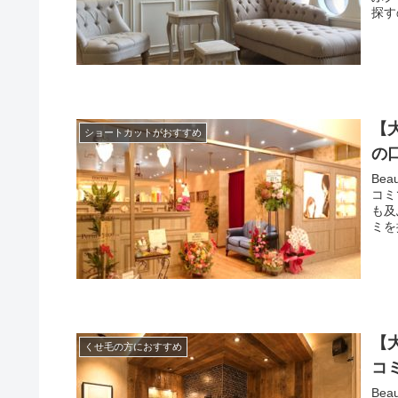
探す
【
ショートカットがおすすめ
の
Be
コミ
も及
ミを
【
くせ毛の方におすすめ
コ
Be