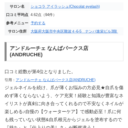
サロン名
ショコラ アイラッシュ(Chocolat eyelash)
口コミ平均点
4.62点（94件）
参考メニュー
予約する
サロン住所
大阪府大阪市中央区難波４-6-5 ナンバ進栄ビル3階
アンドルーチェ なんばパークス店
(ANDRUCHE)
口コミ総数が第4位となりました。
引用：
アンドルーチェ なんばパークス店(ANDRUCHE)
ジェルネイルを続け、爪が薄くお悩みの方必見★自爪を傷
めず薄くならないよう、ケア充実！経験と知識が豊富なネ
イリストが真剣に向き合ってくれるので不安なくネイルが
楽しめる♪自慢の【ウォーターケア】で感動必至！爪に何
も残っていない状態&自爪根元からジェルを塗布するので
『持ち』と『仕上りの美しさ』が断然違う！