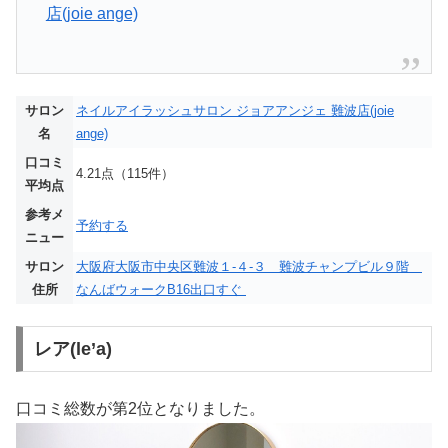
店(joie ange)
サロン
ネイルアイラッシュサロン ジョアアンジェ 難波店(joie
名
ange)
口コミ
4.21点（115件）
平均点
参考メ
予約する
ニュー
サロン
大阪府大阪市中央区難波１‐４‐３ 難波チャンプビル９階
住所
なんばウォークB16出口すぐ
レア(le’a)
口コミ総数が第2位となりました。