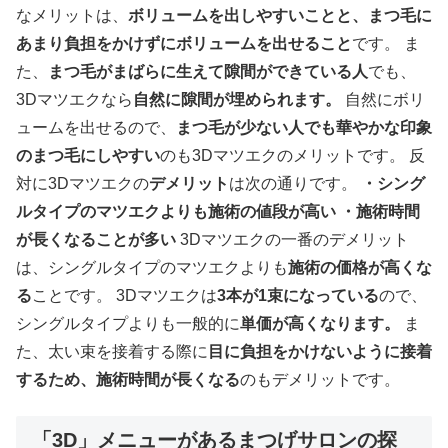
なメリットは、
ボリュームを出しやすいことと、まつ毛に
あまり負担をかけずにボリュームを出せること
です。 ま
た、
まつ毛がまばらに生えて隙間ができている人
でも、
3Dマツエクなら
自然に隙間が埋められます。
自然にボリ
ュームを出せるので、
まつ毛が少ない人でも華やかな印象
のまつ毛にしやすい
のも3Dマツエクのメリットです。 反
対に3Dマツエクの
デメリット
は次の通りです。
・シング
ルタイプのマツエクよりも施術の値段が高い
・施術時間
が長くなることが多い
3Dマツエクの一番のデメリット
は、シングルタイプのマツエクよりも
施術の価格が高くな
る
ことです。 3Dマツエクは
3本が1束になっている
ので、
シングルタイプよりも一般的に
単価が高くなります。
ま
た、太い束を接着する際に
目に負担をかけないように接着
するため、施術時間が長くなる
のもデメリットです。
「3D」メニューがあるまつげサロンの探