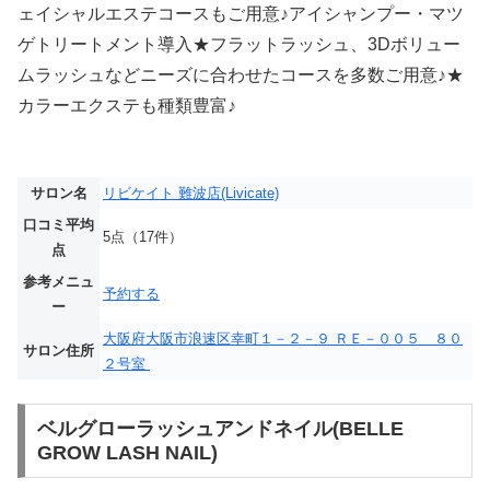
ェイシャルエステコースもご用意♪アイシャンプー・マツ
ゲトリートメント導入★フラットラッシュ、3Dボリュー
ムラッシュなどニーズに合わせたコースを多数ご用意♪★
カラーエクステも種類豊富♪
サロン名
リビケイト 難波店(Livicate)
口コミ平均
5点（17件）
点
参考メニュ
予約する
ー
大阪府大阪市浪速区幸町１－２－９ ＲＥ－００５ ８０
サロン住所
２号室
ベルグローラッシュアンドネイル(BELLE
GROW LASH NAIL)