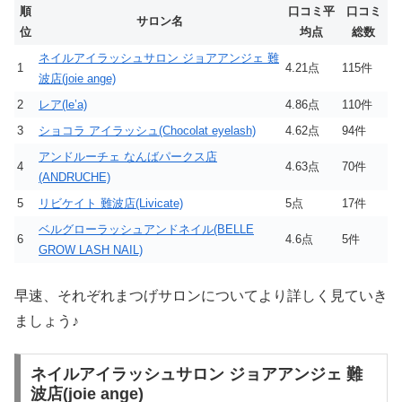
順
口コミ平
口コミ
サロン名
位
均点
総数
ネイルアイラッシュサロン ジョアアンジェ 難
1
4.21点
115件
波店(joie ange)
2
レア(le’a)
4.86点
110件
3
ショコラ アイラッシュ(Chocolat eyelash)
4.62点
94件
アンドルーチェ なんばパークス店
4
4.63点
70件
(ANDRUCHE)
5
リビケイト 難波店(Livicate)
5点
17件
ベルグローラッシュアンドネイル(BELLE
6
4.6点
5件
GROW LASH NAIL)
早速、それぞれまつげサロンについてより詳しく見ていき
ましょう♪
ネイルアイラッシュサロン ジョアアンジェ 難
波店(joie ange)