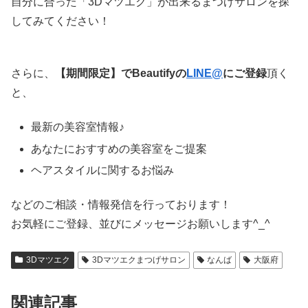
自分に合った「3Dマツエク」が出来るまつげサロンを探
してみてください！
さらに、
【期間限定】でBeautifyの
LINE@
にご登録
頂く
と、
最新の美容室情報♪
あなたにおすすめの美容室をご提案
ヘアスタイルに関するお悩み
などのご相談・情報発信を行っております！
お気軽にご登録、並びにメッセージお願いします^_^
3Dマツエク
3Dマツエクまつげサロン
なんば
大阪府
関連記事