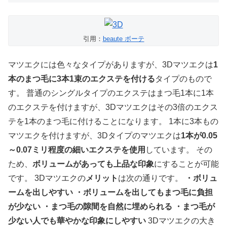
引用：
beaute ボーテ
マツエクには色々なタイプがありますが、3Dマツエクは
1
本のまつ毛に3本1束のエクステを付ける
タイプのもので
す。 普通のシングルタイプのエクステはまつ毛1本に1本
のエクステを付けますが、3Dマツエクはその3倍のエクス
テを1本のまつ毛に付けることになります。 1本に3本もの
マツエクを付けますが、3Dタイプのマツエクは
1本が0.05
～0.07ミリ程度の細いエクステを使用
しています。 その
ため、
ボリュームがあっても上品な印象
にすることが可能
です。 3Dマツエクの
メリット
は次の通りです。
・ボリュ
ームを出しやすい
・ボリュームを出してもまつ毛に負担
が少ない
・まつ毛の隙間を自然に埋められる
・まつ毛が
少ない人でも華やかな印象にしやすい
3Dマツエクの大き