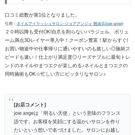
口コミ総数が第1位となりました。
引用：
ネイルアイラッシュサロン ジョアアンジェ 難波店(joie ange)
２０時以降も受付OK!自爪を削らないパラジェル、ボリュ
ーム満点3Dレイヤー導入中！クーポン豊富！駅からすぐ!
お買い物途中や仕事帰りに通いやすいのも嬉しい◎施術ス
ピードも速い！仕上がり満足度◎リーズナブルに最旬トレ
ンドのネイルやまつエクが楽しめる♪ネイルとまつエクの
同時施術もOK☆忙しい方にピッタリなサロン♪
[お店コメント]
joie angeは「明るい天使」という意味のフランス
語です。お客様を笑顔にする温かいサロンを作り
たいという想いで名づけました。サロンにお越し