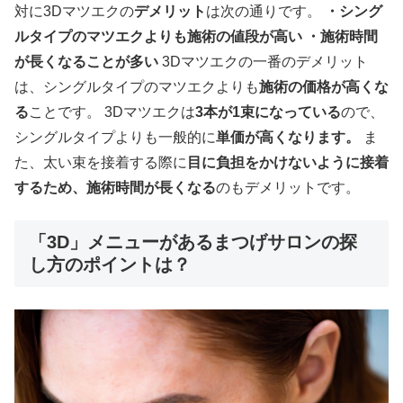
対に3Dマツエクの
デメリット
は次の通りです。
・シング
ルタイプのマツエクよりも施術の値段が高い
・施術時間
が長くなることが多い
3Dマツエクの一番のデメリット
は、シングルタイプのマツエクよりも
施術の価格が高くな
る
ことです。 3Dマツエクは
3本が1束になっている
ので、
シングルタイプよりも一般的に
単価が高くなります。
ま
た、太い束を接着する際に
目に負担をかけないように接着
するため、施術時間が長くなる
のもデメリットです。
「3D」メニューがあるまつげサロンの探
し方のポイントは？