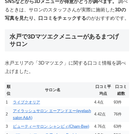
SNSなどから3Dメニューが得意かどうか調べます。
調べ
るときは、サロンのスタッフさんが実際に施術した
3Dの
写真を見たり、口コミをチェックする
のがおすすめです。
水戸で3Dマツエクメニューがあるまつげ
サロン
水戸エリアの「3Dマツエク」に関する口コミ情報を調べ
上げました。
順
口コミ平
口コミ
サロン名
位
均点
総数
1
ライブクオリア
4.4点
93件
アイラッシュサロン エーアンドエー(eyelash
2
4.42点
76件
salon A&A)
3
ビューティーサロン シャンビィ(Cham-Bee)
4.76点
63件