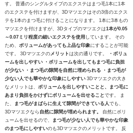
す。 普通のシングルタイプのエクステはまつ毛1本に1本
のエクステを付けますが、3Dマツエクはその3倍のエクス
テを1本のまつ毛に付けることになります。 1本に3本もの
マツエクを付けますが、3Dタイプのマツエクは
1本が0.05
～0.07ミリ程度の細いエクステを使用
しています。 その
ため、
ボリュームがあっても上品な印象
にすることが可能
です。 3Dマツエクの
メリット
は次の通りです。
・ボリュ
ームを出しやすい
・ボリュームを出してもまつ毛に負担
が少ない
・まつ毛の隙間を自然に埋められる
・まつ毛が
少ない人でも華やかな印象にしやすい
3Dマツエクの大き
なメリットは、
ボリュームを出しやすいことと、まつ毛に
あまり負担をかけずにボリュームを出せること
です。 ま
た、
まつ毛がまばらに生えて隙間ができている人
でも、
3Dマツエクなら
自然に隙間が埋められます。
自然にボリ
ュームを出せるので、
まつ毛が少ない人でも華やかな印象
のまつ毛にしやすい
のも3Dマツエクのメリットです。 反