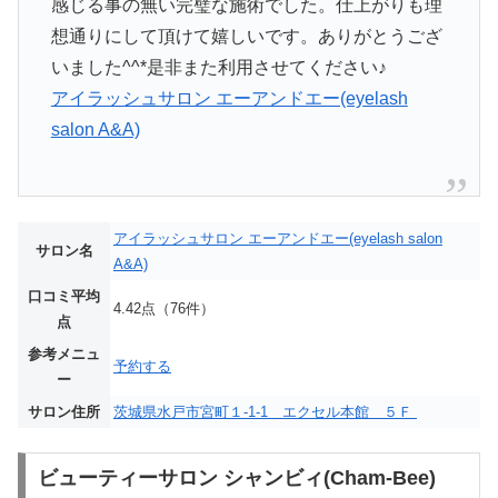
感じる事の無い完璧な施術でした。仕上がりも理
想通りにして頂けて嬉しいです。ありがとうござ
いました^^*是非また利用させてください♪
アイラッシュサロン エーアンドエー(eyelash
salon A&A)
アイラッシュサロン エーアンドエー(eyelash salon
サロン名
A&A)
口コミ平均
4.42点（76件）
点
参考メニュ
予約する
ー
サロン住所
茨城県水戸市宮町１-1-1 エクセル本館 ５Ｆ
ビューティーサロン シャンビィ(Cham-Bee)