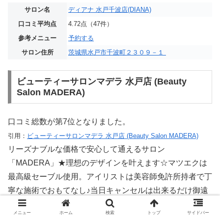
サロン名
ディアナ 水戸千波店(DIANA)
口コミ平均点
4.72点（47件）
参考メニュー
予約する
サロン住所
茨城県水戸市千波町２３０９－１
ビューティーサロンマデラ 水戸店 (Beauty
Salon MADERA)
口コミ総数が第7位となりました。
引用：
ビューティーサロンマデラ 水戸店 (Beauty Salon MADERA)
リーズナブルな価格で安心して通えるサロン
「MADERA」★理想のデザインを叶えます☆マツエクは
最高級セーブル使用。アイリストは美容師免許所持者で丁
寧な施術でおもてなし♪当日キャンセルは出来るだけ御遠
慮くださいますようお願い致します。
メニュー
ホーム
検索
トップ
サイドバー