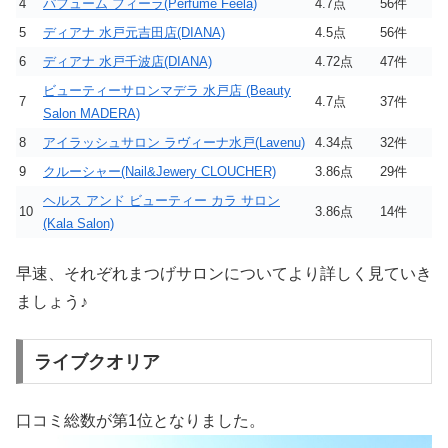
4
パフューム フィーラ(Perfume Feela)
4.7点
56件
5
ディアナ 水戸元吉田店(DIANA)
4.5点
56件
6
ディアナ 水戸千波店(DIANA)
4.72点
47件
ビューティーサロンマデラ 水戸店 (Beauty
7
4.7点
37件
Salon MADERA)
8
アイラッシュサロン ラヴィーナ水戸(Lavenu)
4.34点
32件
9
クルーシャー(Nail&Jewery CLOUCHER)
3.86点
29件
ヘルス アンド ビューティー カラ サロン
10
3.86点
14件
(Kala Salon)
早速、それぞれまつげサロンについてより詳しく見ていき
ましょう♪
ライブクオリア
口コミ総数が第1位となりました。