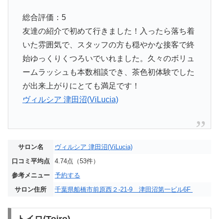
総合評価：5
友達の紹介で初めて行きました！入ったら落ち着
いた雰囲気で、スタッフの方も穏やかな接客で終
始ゆっくりくつろいでいれました。久々のボリュ
ームラッシュも本数相談でき、茶色初体験でした
が出来上がりにとても満足です！
ヴィルシア 津田沼(ViLucia)
サロン名
ヴィルシア 津田沼(ViLucia)
口コミ平均点
4.74点（53件）
参考メニュー
予約する
サロン住所
千葉県船橋市前原西２-21-9 津田沼第一ビル6F
トイロ(Toiro)