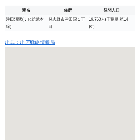
駅名
住所
昼間人口
津田沼駅(ＪＲ総武本
習志野市津田沼１丁
19,763人(千葉県:第14
線)
目
位）
出典：出店戦略情報局