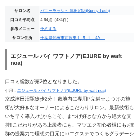
サロン名
バニーラッシュ 津田沼店(Bunny Lash)
口コミ平均点
4.64点（434件）
参考メニュー
予約する
サロン住所
千葉県船橋市前原東１-５-１ 4A
エジュール バイ ワフトノア(EJURE by waft
noa)
口コミ総数が第2位となりました。
引用：
エジュール バイ ワフトノア(EJURE by waft noa)
京成津田沼駅徒歩2分！敷地内に専用P完備☆まつげの施
術が大好きなオーナーによるこだわりサロン。最新技術も
いち早く導入♪だからこそ、まつげ好きな方から絶大な支
持!!こだわりがある上級者にも、マツエク初心者様にも♪抜
群の提案力で理想の目元に♪♪エクステでつくるグラデーシ