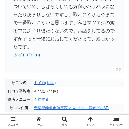
ついていて、しばらくしても方向がバラバラにな
ったりあまりしないですし、取れにくさも今まで
で一番取れにくいと思います。私はマツエクの施
術中にあまり寝たくないので、お話をしてるので
すがずっと一緒にお話してくださって、嬉しかっ
たです。
トイロ(Toiro)
サロン名
トイロ(Toiro)
口コミ平均点
4.77点（44件）
参考メニュー
予約する
サロン住所
千葉県船橋市前原西２-４-１２ 富永ビル3F
アース アイラッシュ 津田沼店(EARTH
メニュー
ホーム
検索
トップ
サイドバー