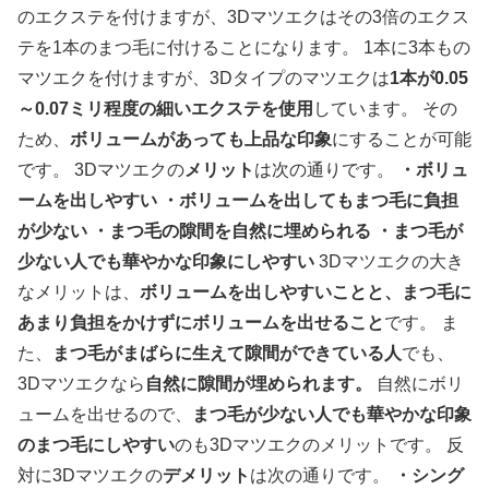
のエクステを付けますが、3Dマツエクはその3倍のエクス
テを1本のまつ毛に付けることになります。 1本に3本もの
マツエクを付けますが、3Dタイプのマツエクは
1本が0.05
～0.07ミリ程度の細いエクステを使用
しています。 その
ため、
ボリュームがあっても上品な印象
にすることが可能
です。 3Dマツエクの
メリット
は次の通りです。
・ボリュ
ームを出しやすい
・ボリュームを出してもまつ毛に負担
が少ない
・まつ毛の隙間を自然に埋められる
・まつ毛が
少ない人でも華やかな印象にしやすい
3Dマツエクの大き
なメリットは、
ボリュームを出しやすいことと、まつ毛に
あまり負担をかけずにボリュームを出せること
です。 ま
た、
まつ毛がまばらに生えて隙間ができている人
でも、
3Dマツエクなら
自然に隙間が埋められます。
自然にボリ
ュームを出せるので、
まつ毛が少ない人でも華やかな印象
のまつ毛にしやすい
のも3Dマツエクのメリットです。 反
対に3Dマツエクの
デメリット
は次の通りです。
・シング