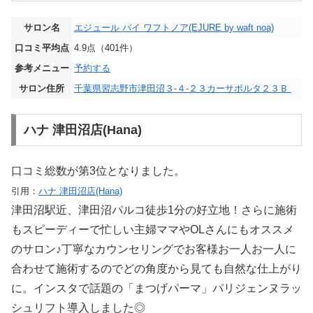
サロン名
エジュール バイ ワフトノア(EJURE by waft noa)
口コミ平均点
4.9点（401件）
参考メニュー
予約する
サロン住所
千葉県習志野市津田沼３-４-２３カーサポルタ２３Ｂ
ハナ 津田沼店(Hana)
口コミ総数が第3位となりました。
引用：
ハナ 津田沼店(Hana)
津田沼駅近、津田沼パルコ徒歩1分の好立地！さらに施術
もスピーディーで忙しい主婦ママやOLさんにもオススメ
のサロン♪丁寧なカウンセリングでお客様お一人お一人に
合わせて施術するのでどの角度から見ても自然な仕上がり
に。インスタで話題の「まつげパーマ」パリジェンヌラッ
シュリフト導入しました◎