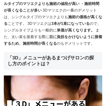
ルタイプのマツエクよりも施術の値段が高い
・施術時間
が長くなることが多い
3Dマツエクの一番のデメリット
は、シングルタイプのマツエクよりも
施術の価格が高くな
る
ことです。 3Dマツエクは
3本が1束になっている
ので、
シングルタイプよりも一般的に
単価が高くなります。
ま
た、太い束を接着する際に
目に負担をかけないように接着
するため、施術時間が長くなる
のもデメリットです。
「3D」メニューがあるまつげサロンの探
し方のポイントは？