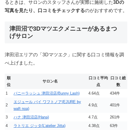
るときは、サロンのスタッフさんが実際に施術した
3Dの
写真を見たり、口コミをチェックする
のがおすすめです。
津田沼で3Dマツエクメニューがあるまつ
げサロン
津田沼エリアの「3Dマツエク」に関する口コミ情報を調
べ上げました。
順
口コミ平均
口コミ総
サロン名
位
点
数
1
バニーラッシュ 津田沼店(Bunny Lash)
4.64点
434件
エジュール バイ ワフトノア(EJURE by
2
4.9点
401件
waft noa)
3
ハナ 津田沼店(Hana)
4.7点
261件
4
ラトリエ ジッタ(L’atelier Jitta)
4.38点
63件