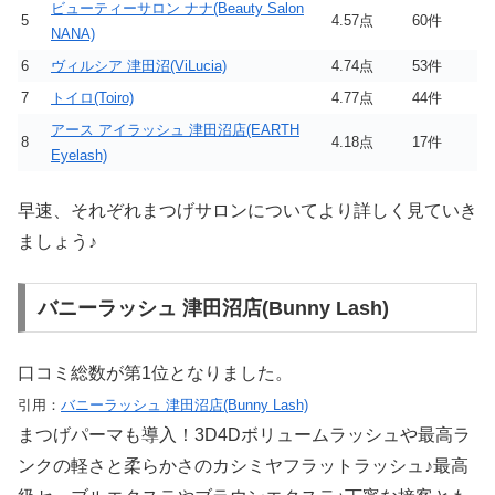
ビューティーサロン ナナ(Beauty Salon
5
4.57点
60件
NANA)
6
ヴィルシア 津田沼(ViLucia)
4.74点
53件
7
トイロ(Toiro)
4.77点
44件
アース アイラッシュ 津田沼店(EARTH
8
4.18点
17件
Eyelash)
早速、それぞれまつげサロンについてより詳しく見ていき
ましょう♪
バニーラッシュ 津田沼店(Bunny Lash)
口コミ総数が第1位となりました。
引用：
バニーラッシュ 津田沼店(Bunny Lash)
まつげパーマも導入！3D4Dボリュームラッシュや最高ラ
ンクの軽さと柔らかさのカシミヤフラットラッシュ♪最高