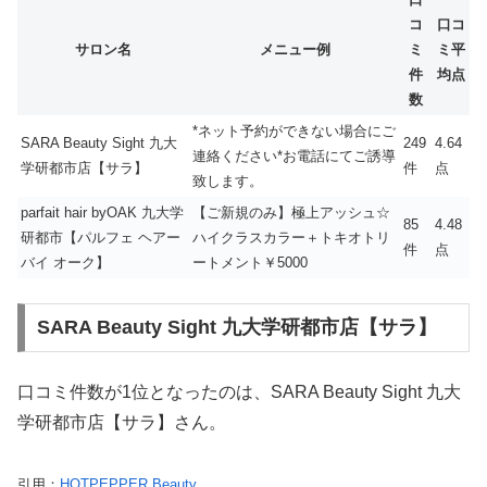
コ
口コ
サロン名
メニュー例
ミ
ミ平
件
均点
数
*ネット予約ができない場合にご
SARA Beauty Sight 九大
249
4.64
連絡ください*お電話にてご誘導
学研都市店【サラ】
件
点
致します。
parfait hair byOAK 九大学
【ご新規のみ】極上アッシュ☆
85
4.48
研都市【パルフェ ヘアー
ハイクラスカラー＋トキオトリ
件
点
バイ オーク】
ートメント￥5000
SARA Beauty Sight 九大学研都市店【サラ】
口コミ件数が1位となったのは、SARA Beauty Sight 九大
学研都市店【サラ】さん。
引用：
HOTPEPPER Beauty