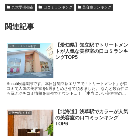
九大学研都市
口コミランキング
美容室ランキング
関連記事
【愛知県】知立駅でトリートメン
トリートメントがおすすめ
トが人気な美容室の口コミランキ
ングTOP5
Beautify編集部です。本日は知立駅エリアで「トリートメント」が口
コミで人気の美容室を5選まとめさせて頂きました。 なんと数百件に
も及ぶクチコミ情報を目視でカウント...！ 「本当にいい美容室の口
コミを探すのが難しい・・」と思ったんです...
【北海道】浅草駅でカラーが人気
カラーがおすすめ
の美容室の口コミランキング
TOP6