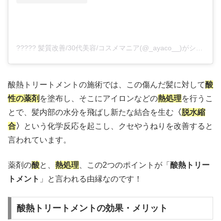
????? 髪質改善/30代美容/コスメマニア(@_ayaco__)がシェアした投稿
酸熱トリートメントの施術では、この傷んだ髪に対して
酸
性の薬剤
を塗布し、そこにアイロンなどの
熱処理
を行うこ
とで、髪内部の水分を飛ばし新たな結合を生む
〈
脱水縮
合
〉
という化学反応を起こし、クセやうねりを改善すると
言われています。
薬剤の
酸
と、
熱
処理
、この2つのポイントが「
酸熱トリー
トメント
」と言われる由縁なのです！
酸熱トリートメントの効果・メリット