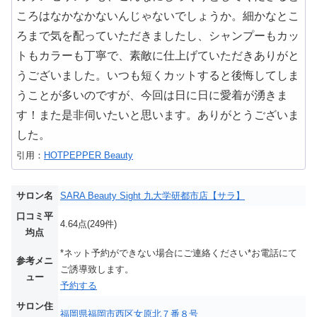
ころはなかなかないんじゃないでしょうか。細かなとこ
ろまで気を配っていただきましたし、シャンプーもカッ
トもカラーも丁寧で、素敵に仕上げていただきありがと
うございました。いつも短くカットすると後悔してしま
うことが多いのですが、今回は日に日に愛着が湧きま
す！また是非伺いたいと思います。ありがとうございま
した。
引用：
HOTPEPPER Beauty
サロン名
SARA Beauty Sight 九大学研都市店【サラ】
口コミ平
4.64点(249件)
均点
*ネット予約ができない場合にご連絡ください*お電話にて
参考メニ
ご誘導致します。
ュー
予約する
サロン住
福岡県福岡市西区女原北７番８号