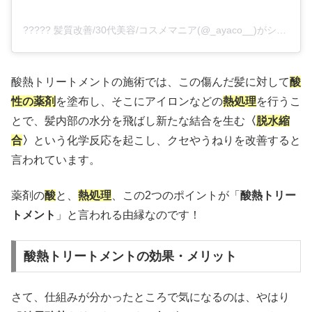
????? 髪質改善/30代美容/コスメマニア(@_ayaco__)がシェアした投稿
酸熱トリートメントの施術では、この傷んだ髪に対して
酸
性の薬剤
を塗布し、そこにアイロンなどの
熱処理
を行うこ
とで、髪内部の水分を飛ばし新たな結合を生む
〈
脱水縮
合
〉
という化学反応を起こし、クセやうねりを改善すると
言われています。
薬剤の
酸
と、
熱
処理
、この2つのポイントが「
酸熱トリー
トメント
」と言われる由縁なのです！
酸熱トリートメントの効果・メリット
さて、仕組みが分かったところで気になるのは、やはり