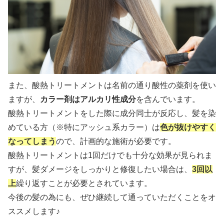
また、酸熱トリートメントは名前の通り酸性の薬剤を使い
ますが、
カラー剤はアルカリ性成分
を含んでいます。
酸熱トリートメントをした際に成分同士が反応し、髪を染
めている方（※特にアッシュ系カラー）は
色が抜けやすく
なってしまう
ので、計画的な施術が必要です。
酸熱トリートメントは1回だけでも十分な効果が見られま
すが、髪ダメージをしっかりと修復したい場合は、
3回以
上
繰り返すことが必要とされています。
今後の髪の為にも、ぜひ継続して通っていただくことをオ
ススメします♪