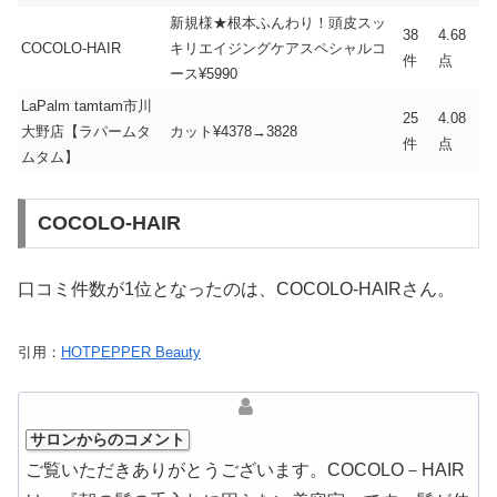
新規様★根本ふんわり！頭皮スッ
38
4.68
COCOLO-HAIR
キリエイジングケアスペシャルコ
件
点
ース¥5990
LaPalm tamtam市川
25
4.08
大野店【ラパームタ
カット¥4378→3828
件
点
ムタム】
COCOLO-HAIR
口コミ件数が1位となったのは、COCOLO-HAIRさん。
引用：
HOTPEPPER Beauty
サロンからのコメント
ご覧いただきありがとうございます。COCOLO－HAIR