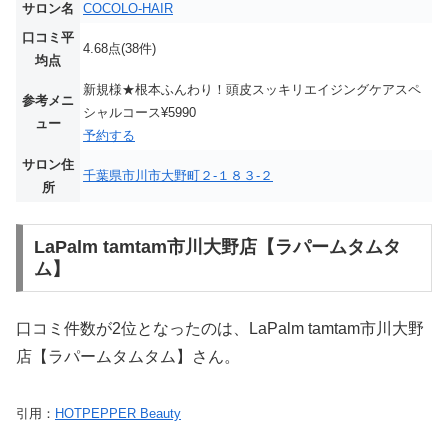
サロン名
COCOLO-HAIR
口コミ平
4.68点(38件)
均点
新規様★根本ふんわり！頭皮スッキリエイジングケアスペ
参考メニ
シャルコース¥5990
ュー
予約する
サロン住
千葉県市川市大野町２‐１８３‐２
所
LaPalm tamtam市川大野店【ラパームタムタ
ム】
口コミ件数が2位となったのは、LaPalm tamtam市川大野
店【ラパームタムタム】さん。
引用：
HOTPEPPER Beauty