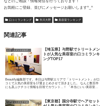
などのご相談・情報発信を行っております！
お気軽にご登録、並びにメッセージお願いします^_^
口コミランキング
市川大野
美容室ランキング
関連記事
【埼玉県】与野駅でトリートメン
トリートメントがおすすめ
トが人気な美容室の口コミランキ
ングTOP17
Beautify編集部です。本日は与野駅エリアで「トリートメント」が口
コミで人気の美容室を17選まとめさせて頂きました。 なんと数百件
にも及ぶクチコミ情報を目視でカウント...！ 「本当にいい美容室の
口コミを探すのが難しい・・」と思ったんで...
【東京都】国分寺駅でヘアセット
ヘアセットがおすすめ
が人気な美容室の口コミランキン