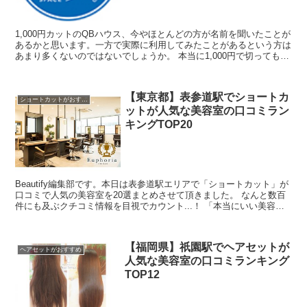
1,000円カットのQBハウス、今やほとんどの方が名前を聞いたことが
あるかと思います。一方で実際に利用してみたことがあるという方は
あまり多くないのではないでしょうか。 本当に1,000円で切ってもら
えるのか、安すぎて変な髪形にならないかなど...
【東京都】表参道駅でショートカ
ショートカットがおすすめ
ットが人気な美容室の口コミラン
キングTOP20
Beautify編集部です。本日は表参道駅エリアで「ショートカット」が
口コミで人気の美容室を20選まとめさせて頂きました。 なんと数百
件にも及ぶクチコミ情報を目視でカウント...！ 「本当にいい美容室
の口コミを探すのが難しい・・」と思ったん...
【福岡県】祇園駅でヘアセットが
ヘアセットがおすすめ
人気な美容室の口コミランキング
TOP12