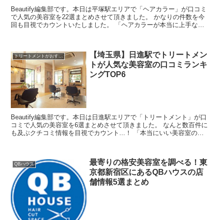
Beautify編集部です。本日は平塚駅エリアで「ヘアカラー」が口コミ
で人気の美容室を22選まとめさせて頂きました。 かなりの件数を今
回も目視でカウントいたしました。 「ヘアカラーが本当に上手な美
容室ってどこなんだろう・・」と思ったんですよ...
【埼玉県】日進駅でトリートメン
トリートメントがおすすめ
トが人気な美容室の口コミランキ
ングTOP6
Beautify編集部です。本日は日進駅エリアで「トリートメント」が口
コミで人気の美容室を6選まとめさせて頂きました。 なんと数百件に
も及ぶクチコミ情報を目視でカウント...！ 「本当にいい美容室の口
コミを探すのが難しい・・」と思ったんです...
最寄りの格安美容室を調べる！東
QBハウス
京都新宿区にあるQBハウスの店
舗情報5選まとめ