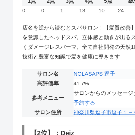
1点
2点
3点
4点
5点
総
0
0
1
13
10
24
店名を逆から読むとスパサロン！【髪質改善
を意識したヘッドスパ。立体感と動きが出る
くダメージレスパーマ。全て自社開発の天然1
技術と豊富な知識で髪を健康に導きます
サロン名
NOLASAPS 逗子
高評価率
41.7%
サロンからのメッセージ
参考メニュー
予約する
サロン住所
神奈川県逗子市逗子１－６
【2位】：Deiz