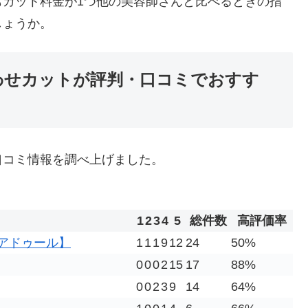
もカット料金が1つ他の美容師さんと比べるときの指
しょうか。
合わせカットが評判・口コミでおすす
口コミ情報を調べ上げました。
1
2
3
4
5
総件数
高評価率
ズ アドゥール】
1
1
1
9
12
24
50%
0
0
0
2
15
17
88%
0
0
2
3
9
14
64%