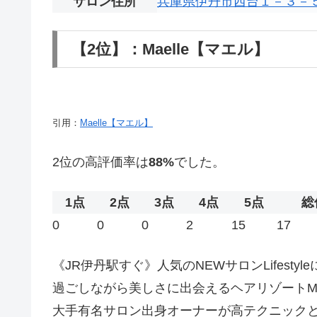
サロン住所
兵庫県伊丹市西台１－３－
【2位】：Maelle【マエル】
引用：
Maelle【マエル】
2位の高評価率は
88%
でした。
1点
2点
3点
4点
5点
総
0
0
0
2
15
17
《JR伊丹駅すぐ》人気のNEWサロンLifes
過ごしながら美しさに出会えるヘアリゾートMa
大手有名サロン出身オーナーが高テクニック