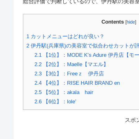
総合評価で判断しているので、伊丹駅の美容
Contents
[
hide
]
1
カットメニューはどれが良い？
2
伊丹駅(兵庫県)の美容室で似合わせカットが評
2.1
【1位】：MODE K’s Adure 伊丹店
2.2
【2位】：Maelle【マエル】
2.3
【3位】：Freeｚ 伊丹店
2.4
【4位】：RISE HAIR BRAND en
2.5
【5位】：akala hair
2.6
【6位】：lole’
スポ