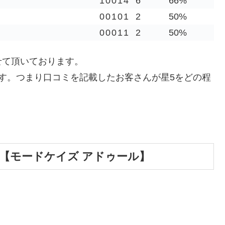
1
0
0
1
4
6
66%
0
0
1
0
1
2
50%
0
0
0
1
1
2
50%
せて頂いております。
す。つまり口コミを記載したお客さんが星5をどの程
 伊丹店【モードケイズ アドゥール】