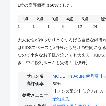
1位の高評価率は
50%
でした。
1点
2点
3点
4点
5点
総
1
1
1
9
12
24
大人女性がゆったりとくつろげる自然な緑溢
はKIDSスペースも♪自分たちだけの空間に
なので小さなお子様が泣いても大丈夫！KID
き、中に授乳ルームも完備！【伊丹】
サロン名
MODE K’s Adure 伊
高評価率
50%
【メンズ限定】似合わせカ
参考メニュー
予約する