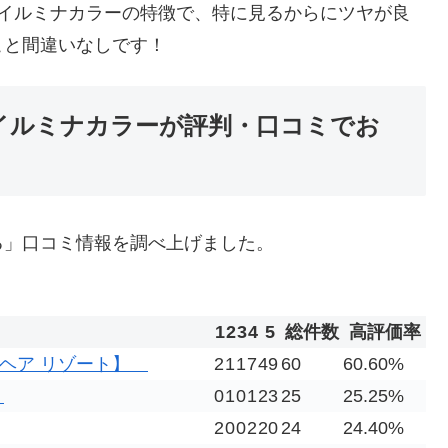
がイルミナカラーの特徴で、特に見るからにツヤが良
こと間違いなしです！
でイルミナカラーが評判・口コミでお
る」口コミ情報を調べ上げました。
1
2
3
4
5
総件数
高評価率
ュッカ ヘア リゾート】
2
1
1
7
49
60
60.60%
】
0
1
0
1
23
25
25.25%
2
0
0
2
20
24
24.40%