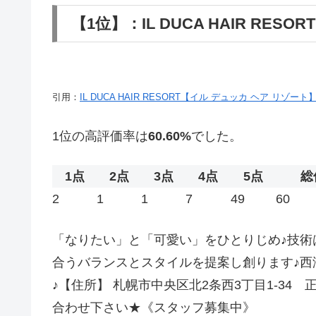
【1位】：IL DUCA HAIR RE
引用：
IL DUCA HAIR RESORT【イル デュッカ ヘア リゾー
1位の高評価率は
60.60%
でした。
1点
2点
3点
4点
5点
総
2
1
1
7
49
60
「なりたい」と「可愛い」をひとりじめ♪技術
合うバランスとスタイルを提案し創ります♪西
♪【住所】 札幌市中央区北2条西3丁目1-3
合わせ下さい★《スタッフ募集中》