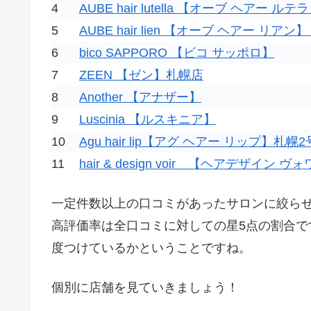
4
AUBE hair lutella 【オーブ ヘアー ル
5
AUBE hair lien 【オーブ ヘアー リアン
6
bico SAPPORO 【ビコ サッポロ】
7
ZEEN 【ゼン】札幌店
8
Another 【アナザー】
9
Luscinia 【ルスキニア】
10
Agu hair lip【アグ ヘアー リップ】札幌
11
hair & design voir 【ヘアデザイン 
一定件数以上の口コミがあったサロンに絞ら
高評価率は全口コミに対しての星5点の割合で
度つけているかということですね。
個別に店舗を見ていきましょう！