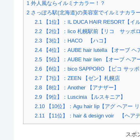
1
外人風ならイルミナカラー！？
2
さっぽろ駅(北海道)の美容室でイルミナカラー
2.1
【1位】：IL DUCA HAIR RESORT
2.2
【2位】：lico 札幌駅前【リコ サッポ
2.3
【3位】：HACO 【ハコ】
2.4
【4位】：AUBE hair lutella 【オー
2.5
【5位】：AUBE hair lien 【オーブ 
2.6
【6位】：bico SAPPORO 【ビコ サッ
2.7
【7位】：ZEEN 【ゼン】札幌店
2.8
【8位】：Another 【アナザー】
2.9
【9位】：Luscinia 【ルスキニア】
2.10
【10位】：Agu hair lip【アグ ヘア
2.11
【11位】：hair & design voir 
スポ