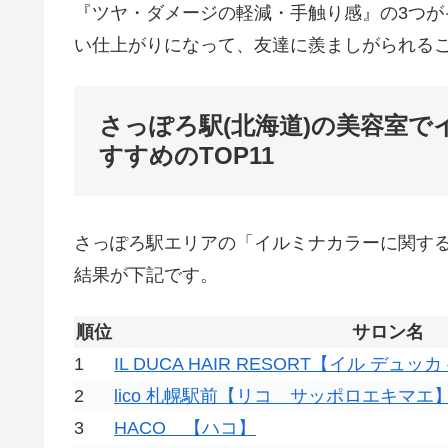
『ツヤ・ダメージの軽減・手触り感』の3つ
い仕上がりになって、友達に羨ましがられる
さっぽろ駅(北海道)の美容室
すすめのTOP11
さっぽろ駅エリアの「イルミナカラーに関す
結果が下記です。
順位
サロン名
1
IL DUCA HAIR RESORT【イル デ
2
lico 札幌駅前【リコ サッポロエキマエ
3
HACO 【ハコ】