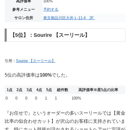
高評価率
100%
参考メニュー
予約する
サロン住所
東京都品川区大井１-11-4 2F
【5位】：Sourire 【スーリール】
引用：
Sourire 【スーリール】
5位の高評価率は
100%
でした。
1点
2点
3点
4点
5点
総件数
高評価率
※星5点の比率
0
0
0
0
1
1
100%
『お任せで』というオーダーの多いスーリールでは【黄金
比率の似合わせカット】が沢山のお客様に支持されていま
す。特にカット技術が活かされるショートヘアーに定評が