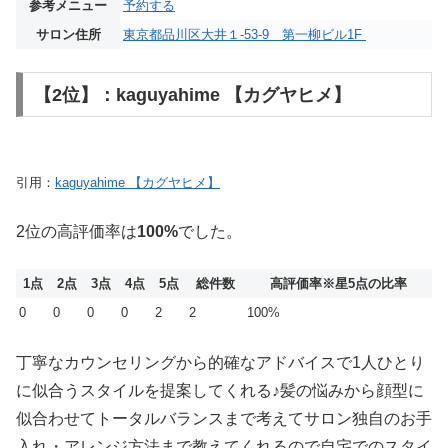
参考メニュー
予約する
サロン住所
東京都品川区大井１-53-9 第一柳ビル1F
【2位】：kaguyahime 【カグヤヒメ】
引用：
kaguyahime 【カグヤヒメ】
2位の高評価率は
100%
でした。
1点
2点
3点
4点
5点
総件数
高評価率
※星5点の比率
0
0
0
0
2
2
100%
丁寧なカウンセリングから的確なアドバイスで1人ひとり
に似合うスタイルを提案してくれる♪髪の悩みから顔型に
似合わせてトータルバランスまで考えてサロン独自のお手
入れ・アレンジ方法まで教えてくれるので自宅でのスタイ