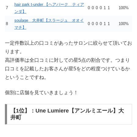
hair park t-under 【ヘアパーク ティア
7
0
0
0
0
1
1
100%
ンダ】
soulage 大井町【スラージュ オオイ
8
0
0
0
0
1
1
100%
マチ】
一定件数以上の口コミがあったサロンに絞らせて頂いてお
ります。
高評価率は全口コミに対しての星5点の割合です。つまり
口コミを記載したお客さんが星5をどの程度つけているか
ということですね。
個別に店舗を見ていきましょう！
【1位】：Une Lumiere【アンルミエール】大
井町