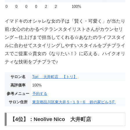
0
0
0
0
2
2
100%
イマドキのオシャレな女の子は「賢く・可愛く」が当たり
前♪女心のわかるベテランスタイリストさんがカウンセリ
ング～仕上げまで担当してくれる☆あなたのライフスタイ
ルに合わせてスタイリングしやすいスタイルをプチプライ
スでご提案☆貴女の《なりたい！》に応える、ハイクオリ
ティな技術をプチプラで♪
サロン名
Tori 大井町店 【トリ】
高評価率
100%
参考メニュー
予約する
サロン住所
東京都品川区東大井５−１９−６ 鈴の家ビル５F
【4位】：Neolive Nico 大井町店