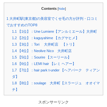
Contents
[
hide
]
1
大井町駅(東京都)の美容室でくせ毛の方が評判・口コミ
でおすすめのTOP8
1.1
【1位】：Une Lumiere【アンルミエール】大井町
1.2
【2位】：kaguyahime 【カグヤヒメ】
1.3
【3位】：Tori 大井町店 【トリ】
1.4
【4位】：Neolive Nico 大井町店
1.5
【5位】：Sourire 【スーリール】
1.6
【6位】：LEMI hair 【レミ ヘアー】
1.7
【7位】：hair park t-under 【ヘアパーク ティアン
ダ】
1.8
【8位】：soulage 大井町【スラージュ オオイマ
チ】
スポンサーリンク