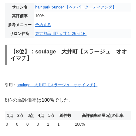
サロン名
hair park t-under 【ヘアパーク ティアンダ】
高評価率
100%
参考メニュー
予約する
サロン住所
東京都品川区大井１-26-6-1F
【8位】：soulage 大井町【スラージュ オオ
イマチ】
引用：
soulage 大井町【スラージュ オオイマチ】
8位の高評価率は
100%
でした。
1点
2点
3点
4点
5点
総件数
高評価率
※星5点の比率
0
0
0
0
1
1
100%