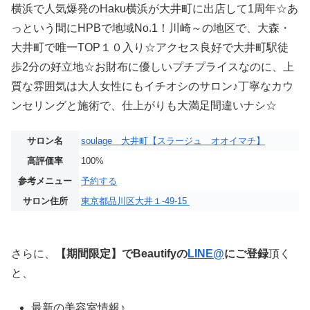
横浜で人気爆発のHaku横浜が大井町に出店して1周年☆あ
っという間にHPBで地域No.1！川崎～の地区で、大森・
大井町で唯一TOP１０入り☆アクセス良好で大井町駅徒
歩2分の好立地☆お財布に優しいプチプライスなのに、上
質な雰囲気は大人女性にもイチオシのサロン♪丁寧なカウ
ンセリングと施術で、仕上がりも大満足間違いナシ☆
サロン名
soulage 大井町【スラージュ オオイマチ】
高評価率
100%
参考メニュー
予約する
サロン住所
東京都品川区大井１-49-15
さらに、
【期間限定】でBeautifyの
LINE@
にご登録
頂く
と、
最新の美容室情報♪