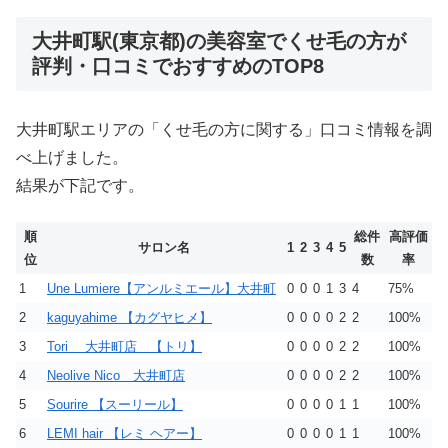
大井町駅(東京都)の美容室でくせ毛の方が
評判・口コミでおすすめのTOP8
大井町駅エリアの「くせ毛の方に関する」口コミ情報を調
べ上げました。
結果が下記です。
順
総件
高評価
サロン名
1
2
3
4
5
位
数
率
1
Une Lumiere【アンルミエール】大井町
0
0
0
1
3
4
75%
2
kaguyahime 【カグヤヒメ】
0
0
0
0
2
2
100%
3
Tori 大井町店 【トリ】
0
0
0
0
2
2
100%
4
Neolive Nico 大井町店
0
0
0
0
2
2
100%
5
Sourire 【スーリール】
0
0
0
0
1
1
100%
6
LEMI hair 【レミ ヘアー】
0
0
0
0
1
1
100%