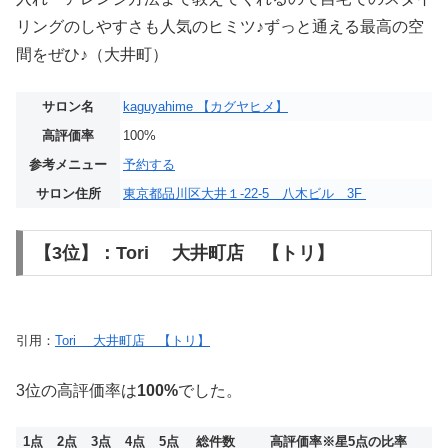
リングのしやすさも人気のヒミツ♪ずっと通える最高の空
間をぜひ♪（大井町）
サロン名
kaguyahime 【カグヤヒメ】
高評価率
100%
参考メニュー
予約する
サロン住所
東京都品川区大井１-22-5 八木ビル 3F
【3位】：Tori 大井町店 【トリ】
引用：
Tori 大井町店 【トリ】
3位の高評価率は
100%
でした。
1点
2点
3点
4点
5点
総件数
高評価率
※星5点の比率