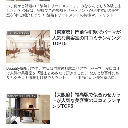
いま何かと話題の「酸熱トリートメント」。みなさんはもう体験しま
したか？ 今回は、曽根でこの酸熱トリートメントがおすすめの美容
室を3件ご紹介します！ 酸熱トリートメントの特徴や、メリット・デ
メリットなども併せてまとめましたので、 メニュー選び...
【東京都】門前仲町駅でパーマが
パーマがおすすめ
人気な美容室の口コミランキング
TOP15
Beautify編集部です。本日は門前仲町駅エリアで「パーマ」が口コミ
で人気の美容室を15選まとめさせて頂きました。 なんと数百件にも
及ぶクチコミ情報を目視でカウント...！ 「本当にいい美容室の口コ
ミを探すのが難しい・・」と思ったんですよ...
【大阪府】福島駅で似合わせカッ
似合わせカットがおすすめ
トが人気な美容室の口コミランキ
ングTOP5