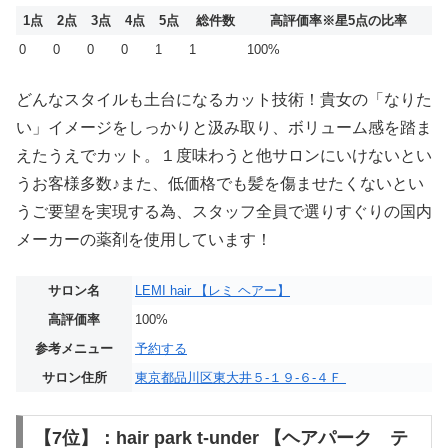
1点
2点
3点
4点
5点
総件数
高評価率
※星5点の比率
0
0
0
0
1
1
100%
どんなスタイルも土台になるカット技術！貴女の「なりた
い」イメージをしっかりと汲み取り、ボリューム感を踏ま
えたうえでカット。１度味わうと他サロンにいけないとい
うお客様多数♪また、低価格でも髪を傷ませたくないとい
うご要望を実現する為、スタッフ全員で選りすぐりの国内
メーカーの薬剤を使用しています！
サロン名
LEMI hair 【レミ ヘアー】
高評価率
100%
参考メニュー
予約する
サロン住所
東京都品川区東大井５-１９-６-４Ｆ
【7位】：hair park t-under 【ヘアパーク テ