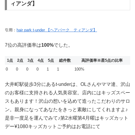
ィアンダ】
引用：
hair park t-under 【ヘアパーク ティアンダ】
7位の高評価率は
100%
でした。
1点
2点
3点
4点
5点
総件数
高評価率
※星5点の比率
0
0
0
0
1
1
100%
大井町駅徒歩3分にあるt-underは、OLさんやママ達、沢山
のお客様に支持される人気美容室。店内にはキッズスペー
スもあります！沢山の想いを込めて造ったこだわりのサロ
ン。親身になってあなたをきっと素敵にしてくれますよ♪
是非一度足を運んでみて♪第2水曜第4月曜はキッズカット
デー¥1080キッズカットご予約はお電話にて