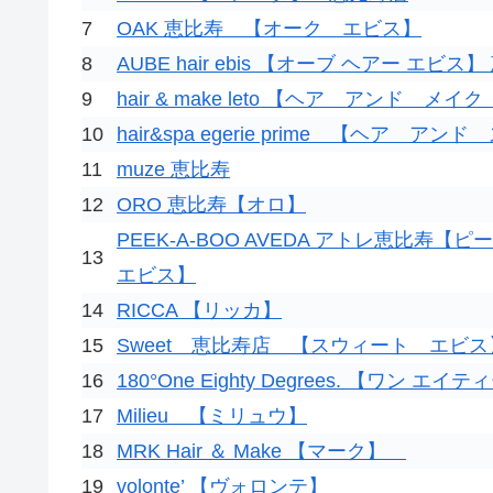
7
OAK 恵比寿 【オーク エビス】
8
AUBE hair ebis 【オーブ ヘアー エビス
9
hair & make leto 【ヘア アンド メイ
10
hair&spa egerie prime 【ヘア
11
muze 恵比寿
12
ORO 恵比寿【オロ】
PEEK-A-BOO AVEDA アトレ恵比寿
13
エビス】
14
RICCA 【リッカ】
15
Sweet 恵比寿店 【スウィート エビス
16
180°One Eighty Degrees. 【ワン 
17
Milieu 【ミリュウ】
18
MRK Hair ＆ Make 【マーク】
19
volonte’ 【ヴォロンテ】