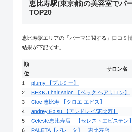
恵比寿駅(東京都)の美容室で
TOP20
恵比寿駅エリアの「パーマに関する」口コミ
結果が下記です。
順
サロン名
位
1
plumy 【プルミー】
2
BEKKU hair salon 【ベック ヘアサロン】
3
Cloe 恵比寿 【クロエ エビス】
4
andrey Ebisu 【アンドレイ/恵比寿】
5
Celeste恵比寿店 【セレストエビステン
6
PALETA【パレータ】 恵比寿店