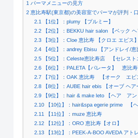
1
パーマメニューの見方
2
恵比寿駅(東京都)の美容室でパーマが評判・口
2.1
【1位】：plumy 【プルミー】
2.2
【2位】：BEKKU hair salon 【ベック
2.3
【3位】：Cloe 恵比寿 【クロエ エビス
2.4
【4位】：andrey Ebisu 【アンドレイ/
2.5
【5位】：Celeste恵比寿店 【セレス
2.6
【6位】：PALETA【パレータ】 恵比
2.7
【7位】：OAK 恵比寿 【オーク エビ
2.8
【8位】：AUBE hair ebis 【オーブ 
2.9
【9位】：hair & make leto 【ヘア
2.10
【10位】：hair&spa egerie p
2.11
【11位】：muze 恵比寿
2.12
【12位】：ORO 恵比寿【オロ】
2.13
【13位】：PEEK-A-BOO AVED