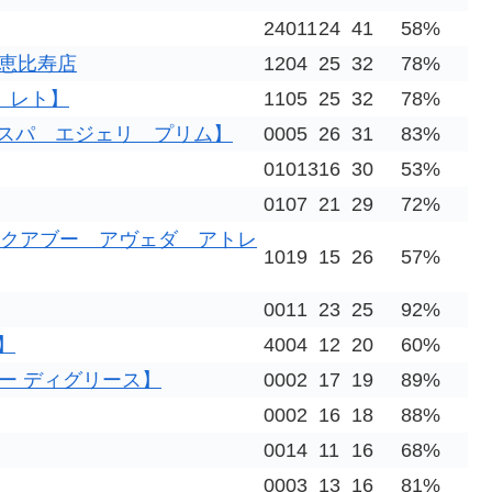
2
4
0
11
24
41
58%
】 恵比寿店
1
2
0
4
25
32
78%
ク レト】
1
1
0
5
25
32
78%
 アンド スパ エジェリ プリム】
0
0
0
5
26
31
83%
0
1
0
13
16
30
53%
0
1
0
7
21
29
72%
【ピークアブー アヴェダ アトレ
1
0
1
9
15
26
57%
0
0
1
1
23
25
92%
】
4
0
0
4
12
20
60%
エイティー ディグリース】
0
0
0
2
17
19
89%
0
0
0
2
16
18
88%
0
0
1
4
11
16
68%
0
0
0
3
13
16
81%