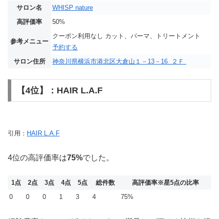
サロン名
WHISP nature
高評価率
50%
クーポン利用なし カット、パーマ、トリートメント
参考メニュー
予約する
サロン住所
神奈川県横浜市港北区大倉山１－13－16 ２Ｆ
【4位】：HAIR L.A.F
引用：
HAIR L.A.F
4位の高評価率は
75%
でした。
1点
2点
3点
4点
5点
総件数
高評価率
※星5点の比率
0
0
0
1
3
4
75%