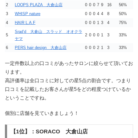
2
LOOPS PLAZA 大倉山店
0
0
0
7
9
16
56%
3
WHISP nature
0
0
0
4
4
8
50%
4
HAIR L.A.F
0
0
0
1
3
4
75%
Srad’d 大倉山 スラッド オオクラ
5
2
0
0
0
1
3
33%
ヤマ
6
PERS hair design 大倉山店
0
0
0
2
1
3
33%
一定件数以上の口コミがあったサロンに絞らせて頂いてお
ります。
高評価率は全口コミに対しての星5点の割合です。つまり
口コミを記載したお客さんが星5をどの程度つけているか
ということですね。
個別に店舗を見ていきましょう！
【1位】：SORACO 大倉山店