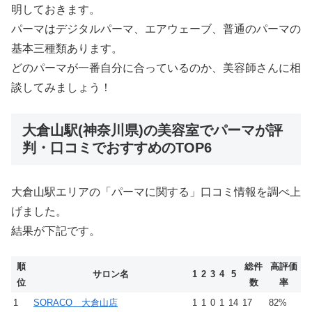
明しておきます。
パーマはデジタルパーマ、エアウェーブ、普通のパーマの
基本三種類あります。
どのパーマが一番自分に合っているのか、美容師さんに相
談してみましょう！
大倉山駅(神奈川県)の美容室でパーマが評
判・口コミでおすすめのTOP6
大倉山駅エリアの「パーマに関する」口コミ情報を調べ上
げました。
結果が下記です。
順
総件
高評価
サロン名
1
2
3
4
5
位
数
率
1
SORACO 大倉山店
1
1
0
1
14
17
82%