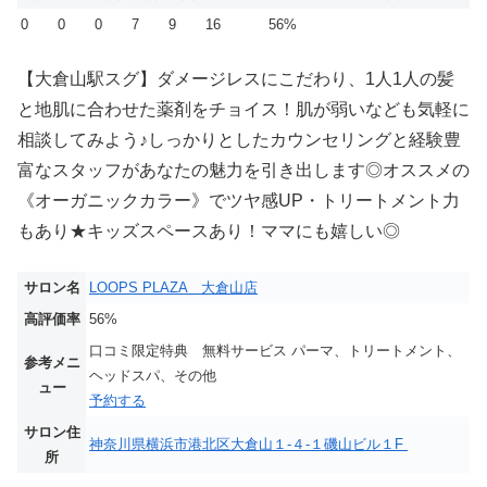
0
0
0
7
9
16
56%
【大倉山駅スグ】ダメージレスにこだわり、1人1人の髪
と地肌に合わせた薬剤をチョイス！肌が弱いなども気軽に
相談してみよう♪しっかりとしたカウンセリングと経験豊
富なスタッフがあなたの魅力を引き出します◎オススメの
《オーガニックカラー》でツヤ感UP・トリートメント力
もあり★キッズスペースあり！ママにも嬉しい◎
サロン名
LOOPS PLAZA 大倉山店
高評価率
56%
口コミ限定特典 無料サービス パーマ、トリートメント、
参考メニ
ヘッドスパ、その他
ュー
予約する
サロン住
神奈川県横浜市港北区大倉山１-４-１磯山ビル１F
所