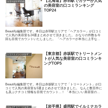
【北海道】赤羽駅でカラーが人気
カラーがおすすめ
の美容室の口コミランキング
TOP24
Beautify編集部です。本日は赤羽駅エリアで「ヘアカラー」が口コミ
で人気の美容室を24選まとめさせて頂きました。 かなりの件数を今
回も目視でカウントいたしました。 「ヘアカラーが本当に上手な美
容室ってどこなんだろう・・」と思ったんですよ...
【東京都】赤坂駅でトリートメン
トリートメントがおすすめ
トが人気な美容室の口コミランキ
ングTOP5
Beautify編集部です。本日は赤坂駅エリアで「トリートメント」が口
コミで人気の美容室を5選まとめさせて頂きました。 なんと数百件に
も及ぶクチコミ情報を目視でカウント...！ 「本当にいい美容室の口
コミを探すのが難しい・・」と思ったんです...
【岩手県】盛岡駅でイルミナカラ
イルミナカラーがおすすめ