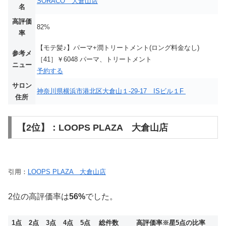
SORACO 大倉山店
名
高評価
82%
率
【モテ髪♪】パーマ+潤トリートメント(ロング料金なし)
参考メ
［41］￥6048 パーマ、トリートメント
ニュー
予約する
サロン
神奈川県横浜市港北区大倉山１-29-17 ISビル１F
住所
【2位】：LOOPS PLAZA 大倉山店
引用：
LOOPS PLAZA 大倉山店
2位の高評価率は
56%
でした。
1点
2点
3点
4点
5点
総件数
高評価率
※星5点の比率