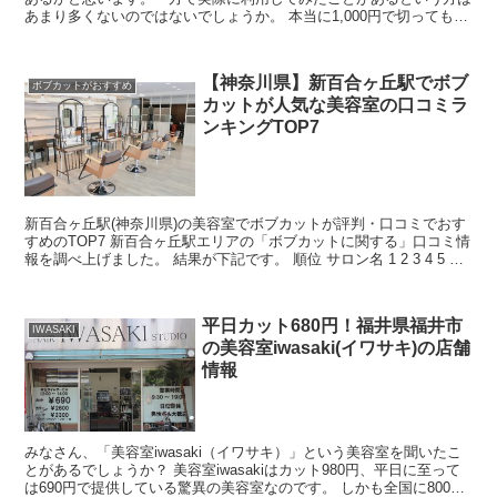
あまり多くないのではないでしょうか。 本当に1,000円で切ってもら
えるのか、安すぎて変な髪形にならないかなど...
【神奈川県】新百合ヶ丘駅でボブ
ボブカットがおすすめ
カットが人気な美容室の口コミラ
ンキングTOP7
新百合ヶ丘駅(神奈川県)の美容室でボブカットが評判・口コミでおす
すめのTOP7 新百合ヶ丘駅エリアの「ボブカットに関する」口コミ情
報を調べ上げました。 結果が下記です。 順位 サロン名 1 2 3 4 5 総
件数 高評価率 1 Shine ...
平日カット680円！福井県福井市
IWASAKI
の美容室iwasaki(イワサキ)の店舗
情報
みなさん、「美容室iwasaki（イワサキ）」という美容室を聞いたこ
とがあるでしょうか？ 美容室iwasakiはカット980円、平日に至って
は690円で提供している驚異の美容室なのです。 しかも全国に800店