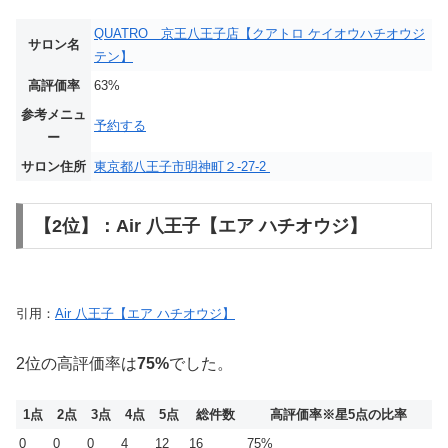
QUATRO 京王八王子店【クアトロ ケイオウハチオウジ
サロン名
テン】
高評価率
63%
参考メニュ
予約する
ー
サロン住所
東京都八王子市明神町２-27-2
【2位】：Air 八王子【エア ハチオウジ】
引用：
Air 八王子【エア ハチオウジ】
2位の高評価率は
75%
でした。
1点
2点
3点
4点
5点
総件数
高評価率
※星5点の比率
0
0
0
4
12
16
75%