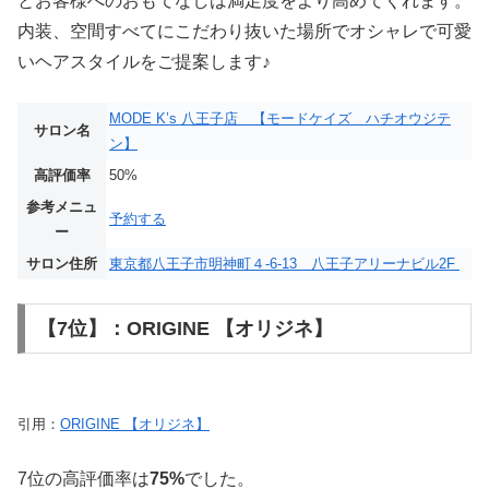
とお客様へのおもてなしは満足度をより高めてくれます。
内装、空間すべてにこだわり抜いた場所でオシャレで可愛
いヘアスタイルをご提案します♪
MODE K’s 八王子店 【モードケイズ ハチオウジテ
サロン名
ン】
高評価率
50%
参考メニュ
予約する
ー
サロン住所
東京都八王子市明神町４-6-13 八王子アリーナビル2F
【7位】：ORIGINE 【オリジネ】
引用：
ORIGINE 【オリジネ】
7位の高評価率は
75%
でした。