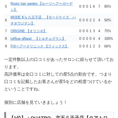
Roots hair garden 【ルーツヘアーガーデ
5
0
0
0
1
6
7
85%
ン】
MODE K’s 八王子店 【モードケイズ ハ
6
0
0
0
2
2
4
50%
チオウジテン】
7
ORIGINE 【オリジネ】
0
0
0
1
3
4
75%
8
toRtue gRand 【トルチェグラン】
0
0
0
0
4
4
100%
9
FIXヘアークリニック 【フィックス】
0
0
0
1
2
3
66%
一定件数以上の口コミがあったサロンに絞らせて頂いてお
ります。
高評価率は全口コミに対しての星5点の割合です。つまり
口コミを記載したお客さんが星5をどの程度つけているか
ということですね。
個別に店舗を見ていきましょう！
【1位】：QUATRO 京王八王子店【クアトロ