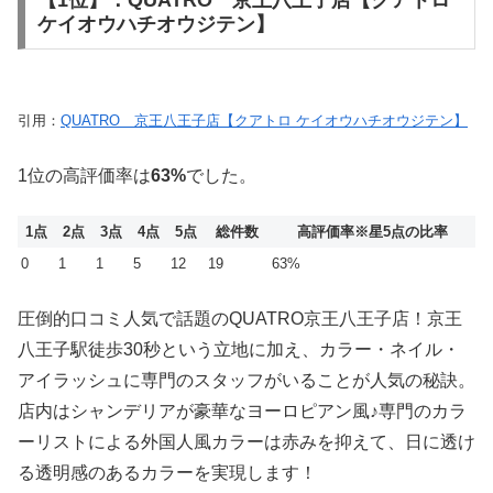
ケイオウハチオウジテン】
引用：
QUATRO 京王八王子店【クアトロ ケイオウハチオウジテン】
1位の高評価率は
63%
でした。
1点
2点
3点
4点
5点
総件数
高評価率
※星5点の比率
0
1
1
5
12
19
63%
圧倒的口コミ人気で話題のQUATRO京王八王子店！京王
八王子駅徒歩30秒という立地に加え、カラー・ネイル・
アイラッシュに専門のスタッフがいることが人気の秘訣。
店内はシャンデリアが豪華なヨーロピアン風♪専門のカラ
ーリストによる外国人風カラーは赤みを抑えて、日に透け
る透明感のあるカラーを実現します！