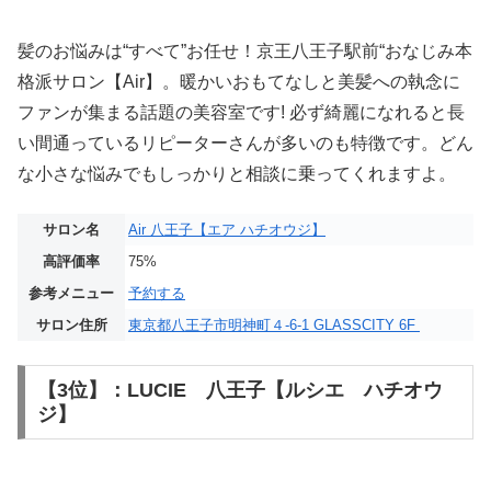
髪のお悩みは“すべて”お任せ！京王八王子駅前“おなじみ本
格派サロン【Air】。暖かいおもてなしと美髪への執念に
ファンが集まる話題の美容室です! 必ず綺麗になれると長
い間通っているリピーターさんが多いのも特徴です。どん
な小さな悩みでもしっかりと相談に乗ってくれますよ。
サロン名
Air 八王子【エア ハチオウジ】
高評価率
75%
参考メニュー
予約する
サロン住所
東京都八王子市明神町４-6-1 GLASSCITY 6F
【3位】：LUCIE 八王子【ルシエ ハチオウ
ジ】