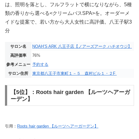
は、照明を落とし、フルフラットで横になりながら、5種
類の香りから選べる<クリームバスSPA>を。オーダーメ
イドな提案で、若い方から大人女性に高評価。八王子駅3
分
サロン名
NOAH’S ARK 八王子店【ノアーズアーク ハチオウジ】
高評価率
76%
参考メニュー
予約する
サロン住所
東京都八王子市東町１－５ 森村ビル１・２F
【5位】：Roots hair garden 【ルーツヘアーガ
ーデン】
引用：
Roots hair garden 【ルーツヘアーガーデン】