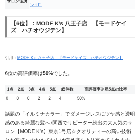
サロン住所
ン１F
【6位】：MODE K’s 八王子店 【モードケイ
ズ ハチオウジテン】
引用：
MODE K’s 八王子店 【モードケイズ ハチオウジテン】
6位の高評価率は
50%
でした。
1点
2点
3点
4点
5点
総件数
高評価率
※星5点の比率
0
0
0
2
2
4
50%
話題の「イルミナカラー」でダメージレスにツヤ感と透明
感のある綺麗な髪へ♪関西でリピーター続出の大人気のサ
ロン【MODE K’s】東京1号店☆クオリティーの高い技術