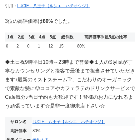
引用：
LUCIE 八王子【ルシエ ハチオウジ】
3位の高評価率は
80%
でした。
1点
2点
3点
4点
5点
総件数
高評価率
※星5点の比率
0
2
0
1
12
15
80%
◆土日祝9時平日10時～23時まで営業◆１人のStylistが丁
寧なカウンセリングと接客で最後まで担当させていただき
ます♪最新のミストスチームTr、こだわりのオーガニック
で素敵な髪に◎ココアやカフェラテのドリンクサービスで
Cafe気分♪当日予約も大歓迎です！皆様のお力になれるよ
う頑張っています☆是非一度御来店下さい☆
サロン名
LUCIE 八王子【ルシエ ハチオウジ】
高評価率
80%
参考メニュー
予約する