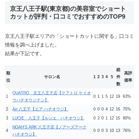
京王八王子駅(東京都)の美容室でショート
カットが評判・口コミでおすすめのTOP9
京王八王子駅エリアの「ショートカットに関する」口コミ
情報を調べ上げました。
結果が下記です。
総
順
高評
サロン名
1
2
3
4
5
件
位
価率
数
QUATRO 京王八王子店【クアトロ ケイオ
1
0
1
1
5
12
19
63%
ウハチオウジテン】
2
Air 八王子【エア ハチオウジ】
0
0
0
4
12
16
75%
3
LUCIE 八王子【ルシエ ハチオウジ】
0
2
0
1
12
15
80%
NOAH’S ARK 八王子店【ノアーズアーク
4
0
0
0
3
10
13
76%
ハチオウジ】