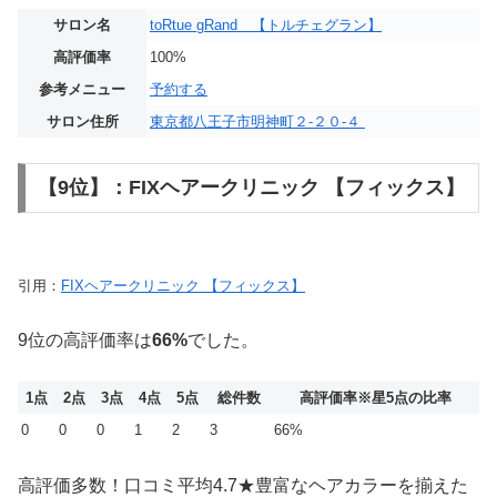
サロン名
toRtue gRand 【トルチェグラン】
高評価率
100%
参考メニュー
予約する
サロン住所
東京都八王子市明神町２-２０-４
【9位】：FIXヘアークリニック 【フィックス】
引用：
FIXヘアークリニック 【フィックス】
9位の高評価率は
66%
でした。
1点
2点
3点
4点
5点
総件数
高評価率
※星5点の比率
0
0
0
1
2
3
66%
高評価多数！口コミ平均4.7★豊富なヘアカラーを揃えた