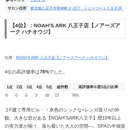
サロン住所
東京都八王子市明神町３-22-7 トミーコート八王子2F
【4位】：NOAH’S ARK 八王子店【ノアーズア
ーク ハチオウジ】
引用：
NOAH’S ARK 八王子店【ノアーズアーク ハチオウジ】
4位の高評価率は
76%
でした。
1点
2点
3点
4点
5点
総件数
高評価率
※星5点の比率
0
0
0
3
10
13
76%
２F建て専用ビル・・灰色のシックな<レンガ造り>の外
観、大きな窓がある【NOAH’SARK八王子】歴10年以上
の実力派が揃う、落ち着いた大人の空間―。SPAの半個室