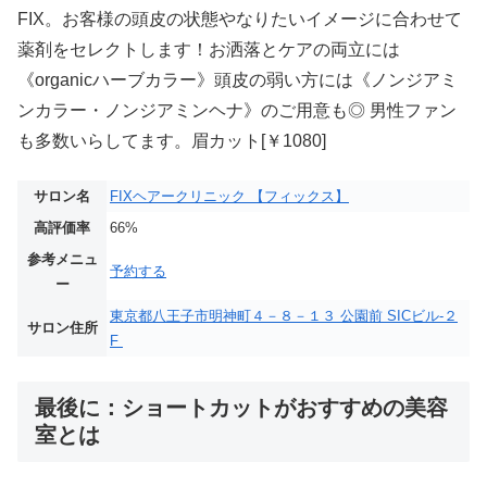
FIX。お客様の頭皮の状態やなりたいイメージに合わせて
薬剤をセレクトします！お洒落とケアの両立には
《organicハーブカラー》頭皮の弱い方には《ノンジアミ
ンカラー・ノンジアミンヘナ》のご用意も◎ 男性ファン
も多数いらしてます。眉カット[￥1080]
サロン名
FIXヘアークリニック 【フィックス】
高評価率
66%
参考メニュ
予約する
ー
東京都八王子市明神町４－８－１３ 公園前 SICビル-２
サロン住所
F
最後に：ショートカットがおすすめの美容
室とは