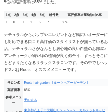
5位の高評価率は
85%
でした。
1点
2点
3点
4点
5点
総件数
高評価率
※星5点の比率
0
0
0
1
6
7
85%
ナチュラルからポップやエレガントなど幅広いオーダーに
も対応できる口コミ高評価のスタイリストが揃っているお
店。ナチュラルさがなんとも居心地の良い白壁のお部屋♪
アンティーク小物や緑の植物が良く似合う、ずっとそこに
とどまりたくなるリラックスサロンです。その中でもヘッ
ドスパはRoots オススメメニューです。
サロン名
Roots hair garden 【ルーツヘアーガーデン】
高評価率
85%
参考メニュ
予約する
ー
東京都八王子市元横山町２－５－２ カルテットキャビ