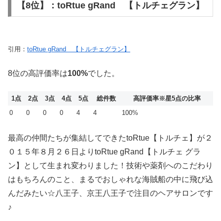
【8位】：toRtue gRand 【トルチェグラン】
引用：
toRtue gRand 【トルチェグラン】
8位の高評価率は
100%
でした。
1点
2点
3点
4点
5点
総件数
高評価率
※星5点の比率
0
0
0
0
4
4
100%
最高の仲間たちが集結してできたtoRtue【トルチェ】が２
０１５年８月２６日よりtoRtue gRand【トルチェ グラ
ン】として生まれ変わりました！技術や薬剤へのこだわり
はもちろんのこと、まるでおしゃれな海賊船の中に飛び込
んだみたい☆八王子、京王八王子で注目のヘアサロンです
♪