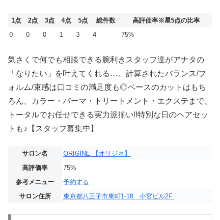
1点
2点
3点
4点
5点
総件数
高評価率
※星5点の比率
0
0
0
1
3
4
75%
気さくで何でも相談できる腕利きスタッフ達がアナタの
「なりたい」を叶えてくれる…。計算されたバランス/フ
ォルム/束感は口コミの満足度も◎ベースのカットはもち
ろん、カラー・パーマ・トリートメント・エクステまで、
トータルでお任せできる実力派揃い!!特別な日のヘアセッ
トも♪【スタッフ募集中】
サロン名
ORIGINE 【オリジネ】
高評価率
75%
参考メニュー
予約する
サロン住所
東京都八王子市東町1‐18 小宮ビル2F