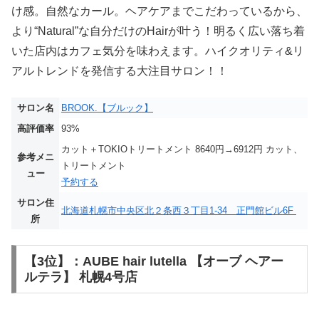
け感。自然なカール。ヘアケアまでこだわっているから、
より“Natural”な自分だけのHairが叶う！明るく広い落ち着
いた店内はカフェ気分を味わえます。ハイクオリティ&リ
アルトレンドを発信する大注目サロン！！
サロン名
BROOK.【ブルック】
高評価率
93%
カット＋TOKIOトリートメント 8640円→6912円 カット、
参考メニ
トリートメント
ュー
予約する
サロン住
北海道札幌市中央区北２条西３丁目1-34 正門館ビル6F
所
【3位】：AUBE hair lutella 【オーブ ヘアー
ルテラ】 札幌4号店