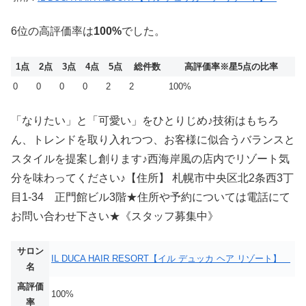
6位の高評価率は
100%
でした。
1点
2点
3点
4点
5点
総件数
高評価率
※星5点の比率
0
0
0
0
2
2
100%
「なりたい」と「可愛い」をひとりじめ♪技術はもちろ
ん、トレンドを取り入れつつ、お客様に似合うバランスと
スタイルを提案し創ります♪西海岸風の店内でリゾート気
分を味わってください♪【住所】 札幌市中央区北2条西3丁
目1-34 正門館ビル3階★住所や予約については電話にて
お問い合わせ下さい★《スタッフ募集中》
サロン
IL DUCA HAIR RESORT【イル デュッカ ヘア リゾート】
名
高評価
100%
率