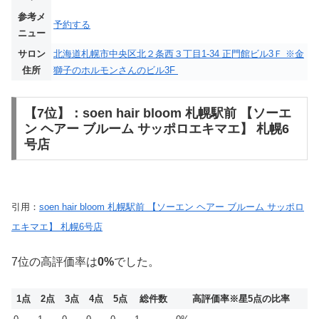
参考メ
予約する
ニュー
サロン
北海道札幌市中央区北２条西３丁目1-34 正門館ビル3Ｆ ※金
住所
獅子のホルモンさんのビル3F
【7位】：soen hair bloom 札幌駅前 【ソーエ
ン ヘアー ブルーム サッポロエキマエ】 札幌6
号店
引用：
soen hair bloom 札幌駅前 【ソーエン ヘアー ブルーム サッポロ
エキマエ】 札幌6号店
7位の高評価率は
0%
でした。
1点
2点
3点
4点
5点
総件数
高評価率
※星5点の比率