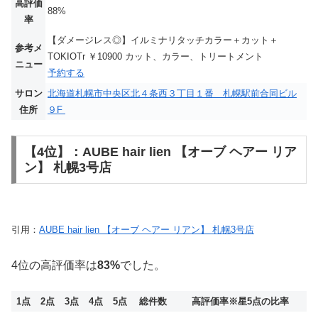
高評価
88%
率
【ダメージレス◎】イルミナリタッチカラー＋カット＋
参考メ
TOKIOTr ￥10900 カット、カラー、トリートメント
ニュー
予約する
サロン
北海道札幌市中央区北４条西３丁目１番 札幌駅前合同ビル
住所
９F
【4位】：AUBE hair lien 【オーブ ヘアー リア
ン】 札幌3号店
引用：
AUBE hair lien 【オーブ ヘアー リアン】 札幌3号店
4位の高評価率は
83%
でした。
1点
2点
3点
4点
5点
総件数
高評価率
※星5点の比率