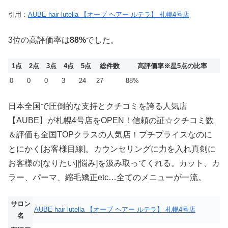
引用：
AUBE hair lutella 【オーブ ヘアー ルテラ】 札幌4号店
3位の高評価率は
88%
でした。
1点
2点
3点
4点
5点
総件数
高評価率
※星5点の比率
0
0
0
3
24
27
88%
日本全国で圧倒的な支持とクチコミを誇る人気店
【AUBE】が札幌4号店をOPEN！信頼の証☆クチコミ数
＆評価も全国TOPクラスの人気店！プチプライスなのに
とにかく[お客様目線]。カウンセリングに力を入れ真剣に
お客様の[なりたい][悩み]を汲み取ってくれる。カット、カ
ラー、パーマ、縮毛矯正etc…全てのメニューが一流。
サロン
AUBE hair lutella 【オーブ ヘアー ルテラ】 札幌4号店
名