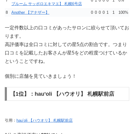
7
0
1
0
0
0
1
0%
ブルーム サッポロエキマエ】 札幌6号店
8
Another 【アナザー】
0
0
0
0
1
1
100%
一定件数以上の口コミがあったサロンに絞らせて頂いてお
ります。
高評価率は全口コミに対しての星5点の割合です。つまり
口コミを記載したお客さんが星5をどの程度つけているか
ということですね。
個別に店舗を見ていきましょう！
【1位】：hau’oli 【ハウオリ】 札幌駅前店
引用：
hau’oli 【ハウオリ】 札幌駅前店