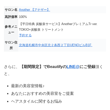
サロン名
Another 【アナザー】
高評価率
100%
【平日特典 炭酸泉サービス】AnotherプレミアムTr ver.
参考メニ
TOKIO+炭酸泉 トリートメント
ュー
予約する
サロン住
北海道札幌市中央区北２条西２丁目UENOビルB1F
所
さらに、
【期間限定】でBeautifyの
LINE@
にご登録
頂く
と、
最新の美容室情報♪
あなたにおすすめの美容室をご提案
ヘアスタイルに関するお悩み