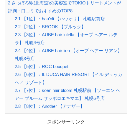
2
さっぽろ駅(北海道)の美容室でTOKIOトリートメントが
評判・口コミでおすすめのTOP8
2.1
【1位】：hau’oli 【ハウオリ】 札幌駅前店
2.2
【2位】：BROOK.【ブルック】
2.3
【3位】：AUBE hair lutella 【オーブ ヘアー ルテ
ラ】 札幌4号店
2.4
【4位】：AUBE hair lien 【オーブ ヘアー リアン】
札幌3号店
2.5
【5位】：ROC bouquet
2.6
【6位】：IL DUCA HAIR RESORT【イル デュッカ
ヘア リゾート】
2.7
【7位】：soen hair bloom 札幌駅前 【ソーエン ヘ
アー ブルーム サッポロエキマエ】 札幌6号店
2.8
【8位】：Another 【アナザー】
スポンサーリンク