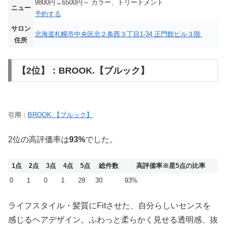
9800円→6500円～ カラー、トリートメント
ニュー
予約する
サロン
北海道札幌市中央区北２条西３丁目1-34 正門館ビル３階
住所
【2位】：BROOK.【ブルック】
引用：
BROOK.【ブルック】
2位の高評価率は
93%
でした。
1点
2点
3点
4点
5点
総件数
高評価率
※星5点の比率
0
1
0
1
28
30
93%
ライフスタイル・髪質にFitさせた、自分らしいセンスを
感じるヘアデザイン。ふわっと柔らかく見せる透明感、抜