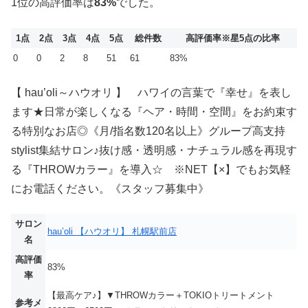
1位の高評価率は
83%
でした。
1点
2点
3点
4点
5点
総件数
高評価率
※星5点の比率
0
0
2
8
51
61
83%
【 hau’oli～ハウオリ 】 ハワイの言葉で『幸せ』を表し
ます★日常が楽しくなる『ヘア・時間・空間』をお約束す
る特別なお店◎《月/指名数120名以上》グループ高支持
stylist集結サロン♪抜け感・透明感・ナチュラル感を再現す
る『THROWカラー』を導入☆ ※NET【×】でもお気軽
にお電話ください。《スタッフ募集中》
サロン
hau’oli 【ハウオリ】 札幌駅前店
名
高評価
83%
率
【最高ケア♪】▼THROWカラー＋TOKIOトリートメント
参考メ