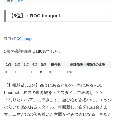
住所
９F
【5位】：ROC bouquet
引用：
ROC bouquet
5位の高評価率は
100%
でした。
1点
2点
3点
4点
5点
総件数
高評価率
※星5点の比率
0
0
0
0
8
8
100%
【札幌駅徒歩3分】都会にあるビルの一角にあるROC
bouquet。独自の世界観をヘアスタイルで表現しつつ、
「なりたいヘア」に導きます。遊び心がある中に、エッジ
の効いた品のあるスタイル、毎回新しい自分に出会えま
す。二席だけの落ち着いた空間がやみつきになる、あなた