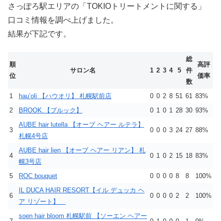
さっぽろ駅エリアの「TOKIOトリートメントに関する」
口コミ情報を調べ上げました。
結果が下記です。
総
順
高評
サロン名
1
2
3
4
5
件
位
価率
数
1
hau’oli 【ハウオリ】 札幌駅前店
0
0
2
8
51
61
83%
2
BROOK.【ブルック】
0
1
0
1
28
30
93%
AUBE hair lutella 【オーブ ヘアー ルテラ】
3
0
0
0
3
24
27
88%
札幌4号店
AUBE hair lien 【オーブ ヘアー リアン】 札
4
0
1
0
2
15
18
83%
幌3号店
5
ROC bouquet
0
0
0
0
8
8
100%
IL DUCA HAIR RESORT【イル デュッカ ヘ
6
0
0
0
0
2
2
100%
ア リゾート】
soen hair bloom 札幌駅前 【ソーエン ヘアー