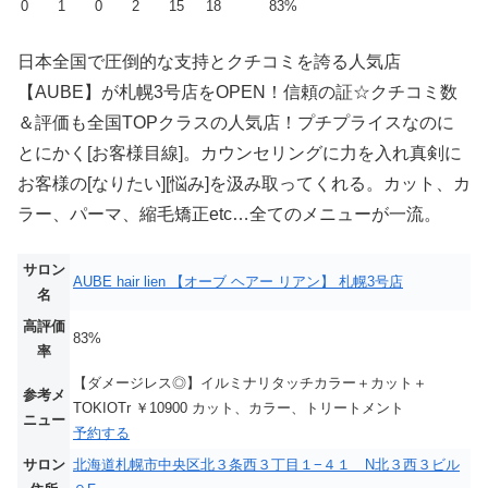
0
1
0
2
15
18
83%
日本全国で圧倒的な支持とクチコミを誇る人気店
【AUBE】が札幌3号店をOPEN！信頼の証☆クチコミ数
＆評価も全国TOPクラスの人気店！プチプライスなのに
とにかく[お客様目線]。カウンセリングに力を入れ真剣に
お客様の[なりたい][悩み]を汲み取ってくれる。カット、カ
ラー、パーマ、縮毛矯正etc…全てのメニューが一流。
サロン
AUBE hair lien 【オーブ ヘアー リアン】 札幌3号店
名
高評価
83%
率
【ダメージレス◎】イルミナリタッチカラー＋カット＋
参考メ
TOKIOTr ￥10900 カット、カラー、トリートメント
ニュー
予約する
サロン
北海道札幌市中央区北３条西３丁目１−４１ N北３西３ビル