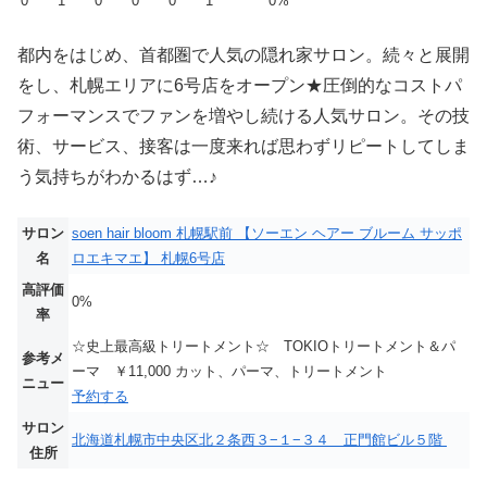
0
1
0
0
0
1
0%
都内をはじめ、首都圏で人気の隠れ家サロン。続々と展開
をし、札幌エリアに6号店をオープン★圧倒的なコストパ
フォーマンスでファンを増やし続ける人気サロン。その技
術、サービス、接客は一度来れば思わずリピートしてしま
う気持ちがわかるはず…♪
サロン
soen hair bloom 札幌駅前 【ソーエン ヘアー ブルーム サッポ
名
ロエキマエ】 札幌6号店
高評価
0%
率
☆史上最高級トリートメント☆ TOKIOトリートメント＆パ
参考メ
ーマ ￥11,000 カット、パーマ、トリートメント
ニュー
予約する
サロン
北海道札幌市中央区北２条西３−１−３４ 正門館ビル５階
住所