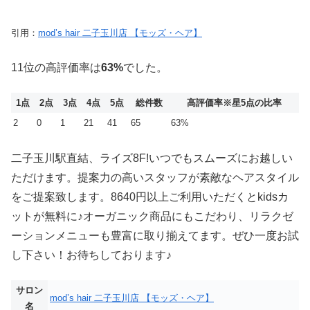
引用：
mod’s hair 二子玉川店 【モッズ・ヘア】
11位の高評価率は
63%
でした。
1点
2点
3点
4点
5点
総件数
高評価率
※星5点の比率
2
0
1
21
41
65
63%
二子玉川駅直結、ライズ8F!いつでもスムーズにお越しい
ただけます。提案力の高いスタッフが素敵なヘアスタイル
をご提案致します。8640円以上ご利用いただくとkidsカ
ットが無料に♪オーガニック商品にもこだわり、リラクゼ
ーションメニューも豊富に取り揃えてます。ぜひ一度お試
し下さい！お待ちしております♪
サロン
mod’s hair 二子玉川店 【モッズ・ヘア】
名