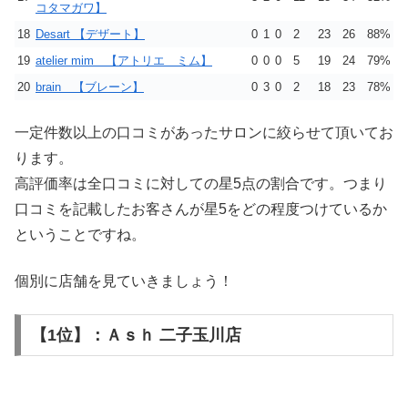
コタマガワ】
18
Desart 【デザート】
0
1
0
2
23
26
88%
19
atelier mim 【アトリエ ミム】
0
0
0
5
19
24
79%
20
brain 【ブレーン】
0
3
0
2
18
23
78%
一定件数以上の口コミがあったサロンに絞らせて頂いてお
ります。
高評価率は全口コミに対しての星5点の割合です。つまり
口コミを記載したお客さんが星5をどの程度つけているか
ということですね。
個別に店舗を見ていきましょう！
【1位】：Ａｓｈ 二子玉川店