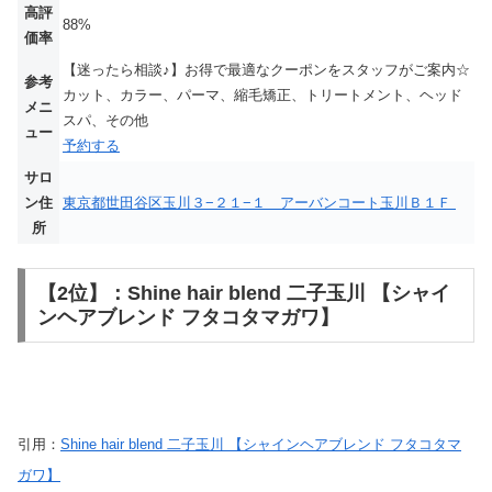
高評
88%
価率
【迷ったら相談♪】お得で最適なクーポンをスタッフがご案内☆
参考
カット、カラー、パーマ、縮毛矯正、トリートメント、ヘッド
メニ
スパ、その他
ュー
予約する
サロ
ン住
東京都世田谷区玉川３−２１−１ アーバンコート玉川Ｂ１Ｆ
所
【2位】：Shine hair blend 二子玉川 【シャイ
ンヘアブレンド フタコタマガワ】
引用：
Shine hair blend 二子玉川 【シャインヘアブレンド フタコタマ
ガワ】