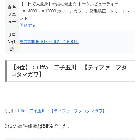
【１日で大変身】☆縮毛矯正☆ トータルビューティー
参考
_￥14000→￥12000 カット、カラー、縮毛矯正、トリートメ
メニ
ント
ュー
予約する
サロ
ン住
東京都世田谷区玉川３-21-6 B1F
所
【3位】：Tiffa 二子玉川 【ティファ フタ
コタマガワ】
引用：
Tiffa 二子玉川 【ティファ フタコタマガワ】
3位の高評価率は
58%
でした。