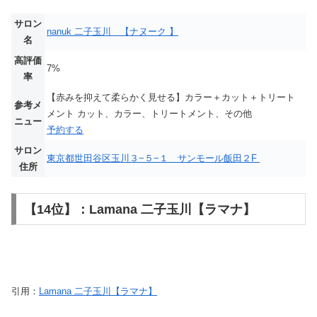
サロン
nanuk 二子玉川 【ナヌーク 】
名
高評価
7%
率
【赤みを抑えて柔らかく見せる】カラー＋カット＋トリート
参考メ
メント カット、カラー、トリートメント、その他
ニュー
予約する
サロン
東京都世田谷区玉川３−５−１ サンモール飯田２F
住所
【14位】：Lamana 二子玉川【ラマナ】
引用：
Lamana 二子玉川【ラマナ】