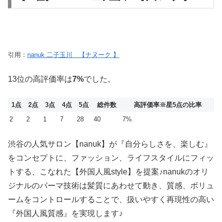
引用：
nanuk 二子玉川 【ナヌーク 】
13位の高評価率は
7%
でした。
1点
2点
3点
4点
5点
総件数
高評価率
※星5点の比率
2
2
1
7
28
40
7%
渋谷の人気サロン【nanuk】が『自分らしさを、楽しむ』
をコンセプトに、ファッション、ライフスタイルにフィッ
トする、こなれた【外国人風style】を提案♪nanukのオリ
ジナルのパーマ技術は髪質にあわせて動き、質感、ボリュ
ームをコントロールすることで、扱いやすく再現性の高い
『外国人風質感』を実現します♪