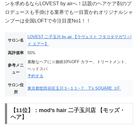
ンを求めるならLOVEST by airへ！話題のヘアケア剤のプ
ロデュースも手掛ける業界でも一目置かれオリジナルシャ
ンプーは全国LOFTで今注目度No1！！
LOVEST 二子玉川 by air 【ラヴェスト フタコタマガワ バ
サロン名
イ エアー】
高評価率
55%
素敵なヘアに☆施術10%OFF カラー、トリートメント、
参考メニ
ヘッドスパ
ュー
予約する
サロン住
東京都世田谷区玉川３−１１−７ T’s SQUARE ３F
所
【11位】：mod’s hair 二子玉川店 【モッズ・
ヘア】