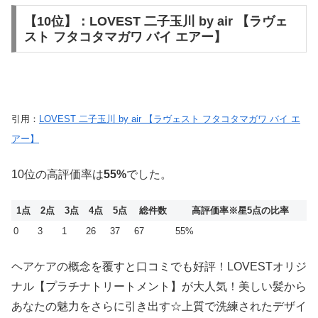
【10位】：LOVEST 二子玉川 by air 【ラヴェ
スト フタコタマガワ バイ エアー】
引用：
LOVEST 二子玉川 by air 【ラヴェスト フタコタマガワ バイ エ
アー】
10位の高評価率は
55%
でした。
1点
2点
3点
4点
5点
総件数
高評価率
※星5点の比率
0
3
1
26
37
67
55%
ヘアケアの概念を覆すと口コミでも好評！LOVESTオリジ
ナル【プラチナトリートメント】が大人気！美しい髪から
あなたの魅力をさらに引き出す☆上質で洗練されたデザイ