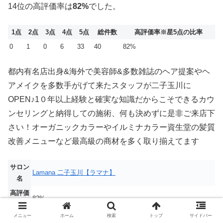
14位の高評価率は
82%
でした。
1点
2点
3点
4点
5点
総件数
高評価率
※星5点の比率
0
1
0
6
33
40
82%
都内有名店出身&海外で美容師&多数雑誌のヘア提案やヘ
アメイクを多数手がげて来たスタッフが二子玉川に
OPEN♪1０年以上経験と確実な知識だからこそできるカウ
ンセリングと納得しての施術、何も決めずに是非ご来店下
さい！オーガニックカラーやイルミナカラー資生堂の髪質
改善メニューなど最高級の商材を多く取り揃えてます
サロン
Lamana 二子玉川【ラマナ】
名
高評価
82%
率
メニュー
ホーム
検索
トップ
サイドバー
☆1周年記念☆カット+カラー+2stepスチームトリートメント