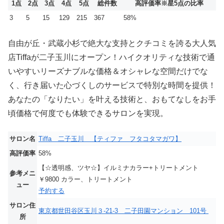
1点
2点
3点
4点
5点
総件数
高評価率
※星5点の比率
3
5
15
129
215
367
58%
自由が丘・武蔵小杉で絶大な支持とクチコミを誇る大人気
店Tiffaが二子玉川にオープン！ハイクオリティな技術で通
いやすいリーズナブルな価格＆オシャレな空間だけでな
く、行き届いた心づくしのサービスで特別な時間を提供！
あなたの「なりたい」を叶える技術と、おもてなしをお手
頃価格で何度でも体験できるサロンを実現。
サロン名
Tiffa 二子玉川 【ティファ フタコタマガワ】
高評価率
58%
【☆透明感、ツヤ☆】イルミナカラー+トリートメント
参考メニ
￥9800 カラー、トリートメント
ュー
予約する
サロン住
東京都世田谷区玉川３-21-3 二子田園マンション 101号
所