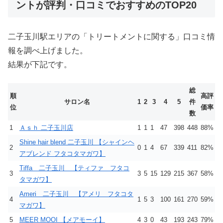
ントが評判・口コミでおすすめのTOP20
二子玉川駅エリアの「トリートメントに関する」口コミ情
報を調べ上げました。
結果が下記です。
総
順
高評
サロン名
1
2
3
4
5
件
位
価率
数
1
Ａｓｈ 二子玉川店
1
1
1
47
398
448
88%
Shine hair blend 二子玉川 【シャインヘ
2
0
1
4
67
339
411
82%
アブレンド フタコタマガワ】
Tiffa 二子玉川 【ティファ フタコ
3
3
5
15
129
215
367
58%
タマガワ】
Ameri 二子玉川 【アメリ フタコタ
4
1
5
3
100
161
270
59%
マガワ】
5
MEER MOOI 【メアモーイ】
4
3
0
43
193
243
79%