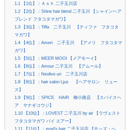
1.1
【1位】：Ａｓｈ 二子玉川店
1.2
【2位】：Shine hair blend 二子玉川 【シャインヘア
ブレンド フタコタマガワ】
1.3
【3位】：Tiffa 二子玉川 【ティファ フタコタ
マガワ】
1.4
【4位】：Ameri 二子玉川 【アメリ フタコタマ
ガワ】
1.5
【5位】：MEER MOOI 【メアモーイ】
1.6
【6位】：Amour 二子玉川 【アムール】
1.7
【7位】：Neolive uri 二子玉川店
1.8
【8位】：hair salon Ljus 【ヘアサロン リュー
ス】
1.9
【9位】：SPICE HAIR 柳小路店 【スパイスヘ
ア ヤナギコウジ】
1.10
【10位】：LOVEST 二子玉川 by air 【ラヴェスト
フタコタマガワ バイ エアー】
1.11
【11位】：mod’s hair 二子玉川店 【モッズ・ヘ