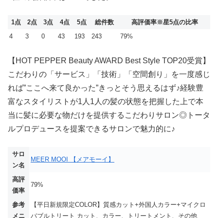
1点
2点
3点
4点
5点
総件数
高評価率
※星5点の比率
4
3
0
43
193
243
79%
【HOT PEPPER Beauty AWARD Best Style TOP20受賞】
こだわりの「サービス」「技術」「空間創り」を一度感じ
れば”ここへ来て良かった”きっとそう思えるはず♪経験豊
富なスタイリストが1人1人の髪の状態を把握した上で本
当に髪に必要な物だけを提供するこだわりサロン◎トータ
ルプロデュースを提案できるサロンで魅力的に♪
サロ
MEER MOOI 【メアモーイ】
ン名
高評
79%
価率
参考
【平日新規限定COLOR】質感カット+外国人カラー+マイクロ
メニ
バブルトリート カット、カラー、トリートメント、その他