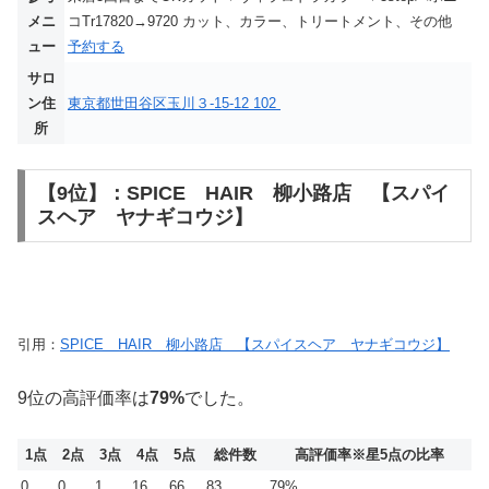
メニ
コTr17820→9720 カット、カラー、トリートメント、その他
ュー
予約する
サロ
ン住
東京都世田谷区玉川３-15-12 102
所
【9位】：SPICE HAIR 柳小路店 【スパイ
スヘア ヤナギコウジ】
引用：
SPICE HAIR 柳小路店 【スパイスヘア ヤナギコウジ】
9位の高評価率は
79%
でした。
1点
2点
3点
4点
5点
総件数
高評価率
※星5点の比率
0
0
1
16
66
83
79%