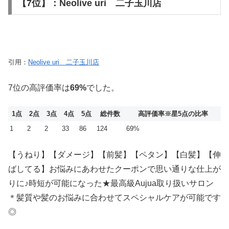
【7位】：Neolive uri 二子玉川店
引用：
Neolive uri 二子玉川店
7位の高評価率は
69%
でした。
1点
2点
3点
4点
5点
総件数
高評価率
※星5点の比率
1
2
2
33
86
124
69%
【うねり】【ダメージ】【前髪】【ペタン】【白髪】【伸
ばしてる】お悩みにあわせたクーポンで思い通りな仕上が
りに♪時短が可能になった★最高級Aujua取り扱いサロン
＊髪質や髪のお悩みに合わせてスペシャルケアが可能です
◎