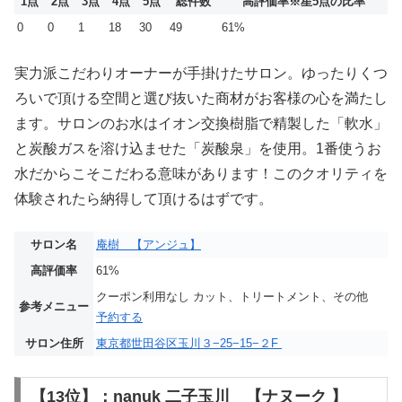
1点
2点
3点
4点
5点
総件数
高評価率
※星5点の比率
0
0
1
18
30
49
61%
実力派こだわりオーナーが手掛けたサロン。ゆったりくつ
ろいで頂ける空間と選び抜いた商材がお客様の心を満たし
ます。サロンのお水はイオン交換樹脂で精製した「軟水」
と炭酸ガスを溶け込ませた「炭酸泉」を使用。1番使うお
水だからこそこだわる意味があります！このクオリティを
体験されたら納得して頂けるはずです。
サロン名
庵樹 【アンジュ】
高評価率
61%
クーポン利用なし カット、トリートメント、その他
参考メニュー
予約する
サロン住所
東京都世田谷区玉川３−25−15−２F
【13位】：nanuk 二子玉川 【ナヌーク 】