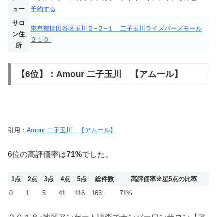
ュー
予約する
サロ
東京都世田谷区玉川２−２−１ 二子玉川ライズバーズモール
ン住
２１０
所
【6位】：Amour 二子玉川 【アムール】
引用：
Amour 二子玉川 【アムール】
6位の高評価率は
71%
でした。
1点
2点
3点
4点
5点
総件数
高評価率
※星5点の比率
0
1
5
41
116
163
71%