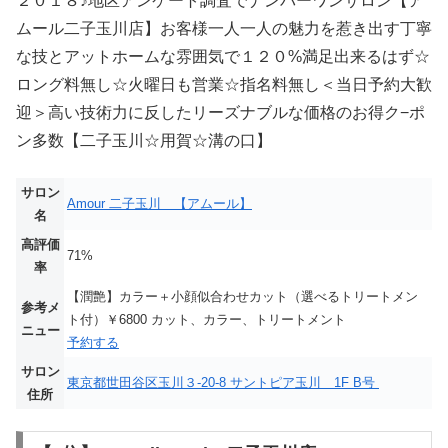
２０１８♪地区アンケート調査でナンバーワンサロン【ア
ムール二子玉川店】お客様一人一人の魅力を惹き出す丁寧
な技とアットホームな雰囲気で１２０%満足出来るはず☆
ロング料無し☆火曜日も営業☆指名料無し＜当日予約大歓
迎＞高い技術力に反したリーズナブルな価格のお得ク−ポ
ン多数【二子玉川☆用賀☆溝の口】
サロン
Amour 二子玉川 【アムール】
名
高評価
71%
率
【潤艶】カラー＋小顔似合わせカット（選べるトリートメン
参考メ
ト付）￥6800 カット、カラー、トリートメント
ニュー
予約する
サロン
東京都世田谷区玉川３-20-8 サントピア玉川 1F B号
住所