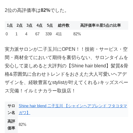
2位の高評価率は
82%
でした。
1点
2点
3点
4点
5点
総件数
高評価率
※星5点の比率
0
1
4
67
339
411
82%
実力派サロンが二子玉川にOPEN！！技術・サービス・空
間・商材全てにおいて期待を裏切らない、サロンタイムを
安心して楽しめると大評判の【Shine hair blend】髪質&骨
格&雰囲気に合わせトレンドをおさえた大人可愛いヘアデ
ザインを、経験豊富なstylistが叶えてくれる♪キッズスペー
ス完備！イルミナカラー取扱店！
サロ
Shine hair blend 二子玉川 【シャインヘアブレンド フタコタマ
ン名
ガワ】
高評
82%
価率