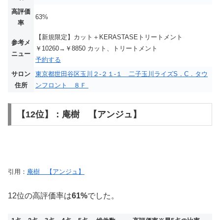
高評価
63%
率
【新規限定】カット＋KERASTASEトリートメント
参考メ
￥10260→￥8850 カット、トリートメント
ニュー
予約する
サロン
東京都世田谷区玉川２‐２１‐１ 二子玉川ライズS．C．タウ
住所
ンフロント ８Ｆ
【12位】：庵樹 【アンジュ】
引用：
庵樹 【アンジュ】
12位の高評価率は
61%
でした。