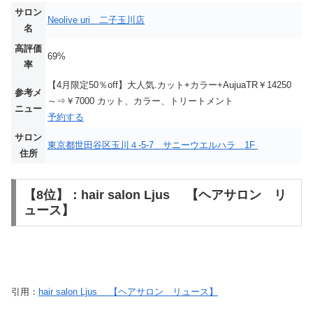
サロン
Neolive uri 二子玉川店
名
高評価
69%
率
【4月限定50％off】大人気.カット+カラー+AujuaTR￥14250
参考メ
～⇒￥7000 カット、カラー、トリートメント
ニュー
予約する
サロン
東京都世田谷区玉川４-5-7 サニーウエルハラ 1F
住所
【8位】：hair salon Ljus 【ヘアサロン リ
ュース】
引用：
hair salon Ljus 【ヘアサロン リュース】