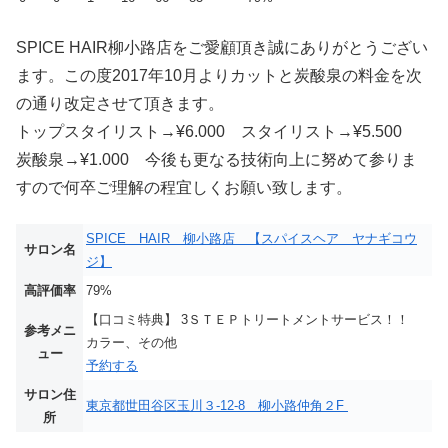
SPICE HAIR柳小路店をご愛顧頂き誠にありがとうござい
ます。この度2017年10月よりカットと炭酸泉の料金を次
の通り改定させて頂きます。
トップスタイリスト→¥6.000 スタイリスト→¥5.500
炭酸泉→¥1.000 今後も更なる技術向上に努めて参りま
すので何卒ご理解の程宜しくお願い致します。
SPICE HAIR 柳小路店 【スパイスヘア ヤナギコウ
サロン名
ジ】
高評価率
79%
【口コミ特典】 3ＳＴＥＰトリートメントサービス！！
参考メニ
カラー、その他
ュー
予約する
サロン住
東京都世田谷区玉川３-12-8 柳小路仲角２F
所