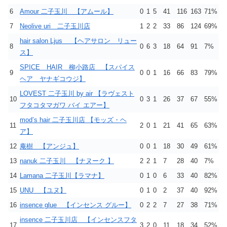
6
Amour 二子玉川 【アムール】
0
1
5
41
116
163
71%
7
Neolive uri 二子玉川店
1
2
2
33
86
124
69%
hair salon Ljus 【ヘアサロン リュー
8
0
6
3
18
64
91
7%
ス】
SPICE HAIR 柳小路店 【スパイス
9
0
0
1
16
66
83
79%
ヘア ヤナギコウジ】
LOVEST 二子玉川 by air 【ラヴェスト
10
0
3
1
26
37
67
55%
フタコタマガワ バイ エアー】
mod’s hair 二子玉川店 【モッズ・ヘ
11
2
0
1
21
41
65
63%
ア】
12
庵樹 【アンジュ】
0
0
1
18
30
49
61%
13
nanuk 二子玉川 【ナヌーク 】
2
2
1
7
28
40
7%
14
Lamana 二子玉川【ラマナ】
0
1
0
6
33
40
82%
15
UNU 【ユヌ】
0
1
0
2
37
40
92%
16
insence glue 【インセンス グルー】
0
2
2
7
27
38
71%
insence 二子玉川店 【インセンスフタ
17
3
2
0
11
18
34
52%