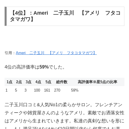
【4位】：Ameri 二子玉川 【アメリ フタコ
タマガワ】
引用：
Ameri 二子玉川 【アメリ フタコタマガワ】
4位の高評価率は
59%
でした。
1点
2点
3点
4点
5点
総件数
高評価率
※星5点の比率
1
5
3
100
161
270
59%
二子玉川口コミ&人気No1の柔らかサロン。フレンチアン
ティークや雑貨屋さんのようなアメリ。素敵でお洒落女性
はアメリから生まれていきます。私達の真剣な想いを形に
し、もし満足頂けなければ10日間以内なら何度でもお直