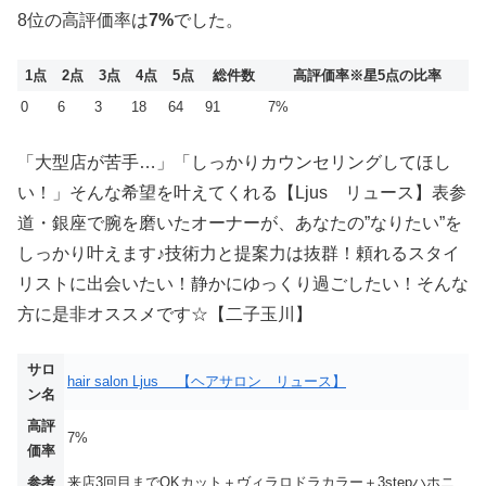
8位の高評価率は
7%
でした。
1点
2点
3点
4点
5点
総件数
高評価率
※星5点の比率
0
6
3
18
64
91
7%
「大型店が苦手…」「しっかりカウンセリングしてほし
い！」そんな希望を叶えてくれる【Ljus リュース】表参
道・銀座で腕を磨いたオーナーが、あなたの”なりたい”を
しっかり叶えます♪技術力と提案力は抜群！頼れるスタイ
リストに出会いたい！静かにゆっくり過ごしたい！そんな
方に是非オススメです☆【二子玉川】
サロ
hair salon Ljus 【ヘアサロン リュース】
ン名
高評
7%
価率
参考
来店3回目までOKカット＋ヴィラロドラカラー＋3stepハホニ