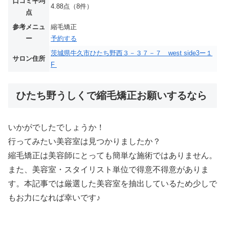
口コミ平均
4.88点（8件）
点
参考メニュ
縮毛矯正
ー
予約する
茨城県牛久市ひたち野西３－３７－７ west side3ー１
サロン住所
F
ひたち野うしくで縮毛矯正お願いするなら
いかがでしたでしょうか！
行ってみたい美容室は見つかりましたか？
縮毛矯正は美容師にとっても簡単な施術ではありません。
また、美容室・スタイリスト単位で得意不得意がありま
す。本記事では厳選した美容室を抽出しているため少しで
もお力になれば幸いです♪