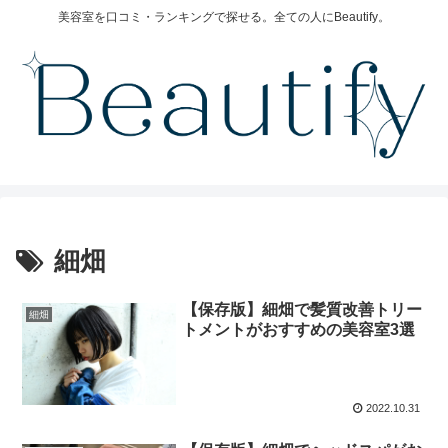
美容室を口コミ・ランキングで探せる。全ての人にBeautify。
細畑
【保存版】細畑で髪質改善トリー
細畑
トメントがおすすめの美容室3選
2022.10.31