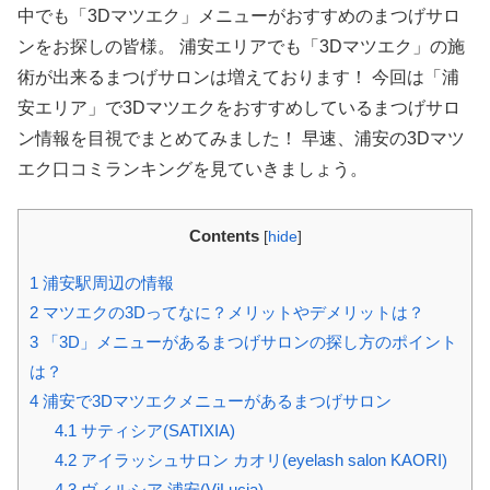
中でも「3Dマツエク」メニューがおすすめのまつげサロ
ンをお探しの皆様。 浦安エリアでも「3Dマツエク」の施
術が出来るまつげサロンは増えております！ 今回は「浦
安エリア」で3Dマツエクをおすすめしているまつげサロ
ン情報を目視でまとめてみました！ 早速、浦安の3Dマツ
エク口コミランキングを見ていきましょう。
Contents
[
hide
]
1
浦安駅周辺の情報
2
マツエクの3Dってなに？メリットやデメリットは？
3
「3D」メニューがあるまつげサロンの探し方のポイント
は？
4
浦安で3Dマツエクメニューがあるまつげサロン
4.1
サティシア(SATIXIA)
4.2
アイラッシュサロン カオリ(eyelash salon KAORI)
4.3
ヴィルシア 浦安(ViLucia)