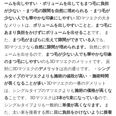
ームを出しやすい
・ボリュームを出してもまつ毛に負担
が少ない
・まつ毛の隙間を自然に埋められる
・まつ毛が
少ない人でも華やかな印象にしやすい
3Dマツエクの大き
なメリットは、
ボリュームを出しやすいことと、まつ毛に
あまり負担をかけずにボリュームを出せること
です。 ま
た、
まつ毛がまばらに生えて隙間ができている人
でも、
3Dマツエクなら
自然に隙間が埋められます。
自然にボリ
ュームを出せるので、
まつ毛が少ない人でも華やかな印象
のまつ毛にしやすい
のも3Dマツエクのメリットです。 反
対に3Dマツエクの
デメリット
は次の通りです。
・シング
ルタイプのマツエクよりも施術の値段が高い
・施術時間
が長くなることが多い
3Dマツエクの一番のデメリット
は、シングルタイプのマツエクよりも
施術の価格が高くな
る
ことです。 3Dマツエクは
3本が1束になっている
ので、
シングルタイプよりも一般的に
単価が高くなります。
ま
た、太い束を接着する際に
目に負担をかけないように接着