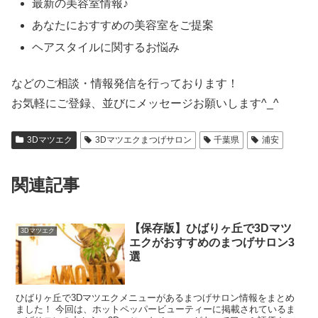
最新の美容室情報♪
あなたにおすすめの美容室をご提案
ヘアスタイルに関するお悩み
などのご相談・情報発信を行っております！
お気軽にご登録、並びにメッセージお願いします^_^
3Dマツエク
3Dマツエクまつげサロン
千葉県
浦安
関連記事
【保存版】ひばりヶ丘で3Dマツ
3Dマツエク
エクがおすすめのまつげサロン3
選
ひばりヶ丘で3Dマツエクメニューがあるまつげサロン情報をまとめ
ました！ 今回は、ホットペッパービューティーに掲載されているま