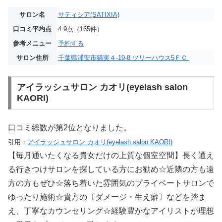
サロン名
サティシア(SATIXIA)
口コミ平均点
4.9点（165件）
参考メニュー
予約する
サロン住所
千葉県浦安市猫実４-19-8 ツリーハウス5ＦＣ
アイラッシュサロン カオリ(eyelash salon
KAORI)
口コミ総数が第2位となりました。
引用：
アイラッシュサロン カオリ(eyelash salon KAORI)
【毎月通いたくなる貴女だけの上質な個室空間】長く通え
る行きつけサロンを探している方にお勧め☆近隣の方も遠
方の方もぜひ☆落ち着いた雰囲気のプライベートサロンで
ゆったり施術☆貴方の〔ダメージ・生え癖〕などを踏ま
え、丁寧なカウンセリング☆経験豊かなアイリストが理想