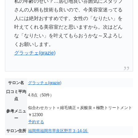
私の年齢のせい？…居心地良い雰囲気にスタッフ
さんの人柄も技術も良いので、今美容室迷ってる
人には絶対おすすめです。女性の「なりたい」を
叶えてくれる美容室だと思いますから。次はどん
な「なりたい」を叶えてもらおうかな～又よろし
くお願いします。
グラッチェ(grazie)
サロン名
グラッチェ(grazie)
口コミ平均
4.8点（50件）
点
似合わせカット＋縮毛矯正＋炭酸泉＋極艶トリートメント
参考メニュ
￥12300
ー
予約する
サロン住所
福岡県福岡市早良区野芥３-14-16