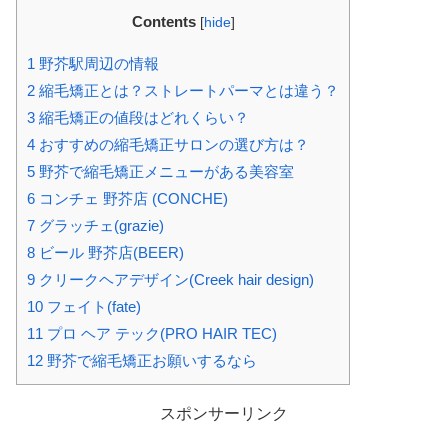
Contents
[
hide
]
1
野芥駅周辺の情報
2
縮毛矯正とは？ストレートパーマとは違う？
3
縮毛矯正の値段はどれくらい？
4
おすすめの縮毛矯正サロンの選び方は？
5
野芥で縮毛矯正メニューがある美容室
6
コンチェ 野芥店 (CONCHE)
7
グラッチェ(grazie)
8
ビール 野芥店(BEER)
9
クリークヘアデザイン(Creek hair design)
10
フェイト(fate)
11
プロ ヘア テック(PRO HAIR TEC)
12
野芥で縮毛矯正お願いするなら
スポンサーリンク