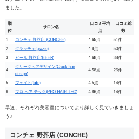
ました。
順
口コミ平均
口コミ総
サロン名
位
点
数
1
コンチェ 野芥店 (CONCHE)
4.65点
51件
2
グラッチェ(grazie)
4.8点
50件
3
ビール 野芥店(BEER)
4.68点
38件
クリークヘアデザイン(Creek hair
4
4.58点
26件
design)
5
フェイト(fate)
4.5点
14件
6
プロ ヘア テック(PRO HAIR TEC)
4.86点
14件
早速、それぞれ美容室についてより詳しく見ていきましょ
う♪
コンチェ 野芥店 (CONCHE)