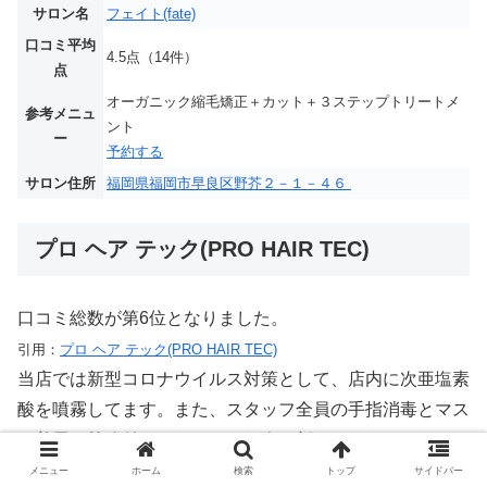
サロン名
フェイト(fate)
口コミ平均
4.5点（14件）
点
オーガニック縮毛矯正＋カット＋３ステップトリートメ
参考メニュ
ント
ー
予約する
サロン住所
福岡県福岡市早良区野芥２－１－４６
プロ ヘア テック(PRO HAIR TEC)
口コミ総数が第6位となりました。
引用：
プロ ヘア テック(PRO HAIR TEC)
当店では新型コロナウイルス対策として、店内に次亜塩素
酸を噴霧してます。また、スタッフ全員の手指消毒とマス
ク着用を義務付けております。春を新しいヘアスタイルで
迎える準備はできましたか？[グラデーション][インナー]
メニュー
ホーム
検索
トップ
サイドバー