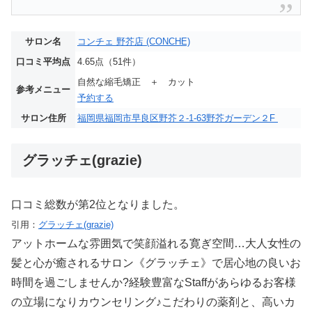
サロン名
コンチェ 野芥店 (CONCHE)
口コミ平均点
4.65点（51件）
自然な縮毛矯正 ＋ カット
参考メニュー
予約する
サロン住所
福岡県福岡市早良区野芥２-1-63野芥ガーデン２F
グラッチェ(grazie)
口コミ総数が第2位となりました。
引用：
グラッチェ(grazie)
アットホームな雰囲気で笑顔溢れる寛ぎ空間…大人女性の
髪と心が癒されるサロン《グラッチェ》で居心地の良いお
時間を過ごしませんか?経験豊富なStaffがあらゆるお客様
の立場になりカウンセリング♪こだわりの薬剤と、高いカ