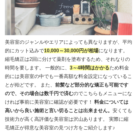
美容室のジャンルやエリアによっても異なりますが、平均
的にカット込みで
10,000～30,000円が相場
になります。
縮毛矯正は2回に分けて薬剤を塗布するため、それなりの
時間を要します。 一般的に、
3～4時間はかかる
ため料金
的には美容室の中でも一番高額な料金設定になっているこ
とが殆どです。 また、
前髪など部分的な矯正も可能です
ので、その場合は数千円で済む
のでこちらもメニューにな
ければ事前に美容室に確認が必要です！
料金については
高いから良い施術と言い切ることは出来ません。
安くても
技術力が高く高評価な美容室は沢山あります。 実際に縮
毛矯正が得意な美容室の見つけ方をご紹介します♪