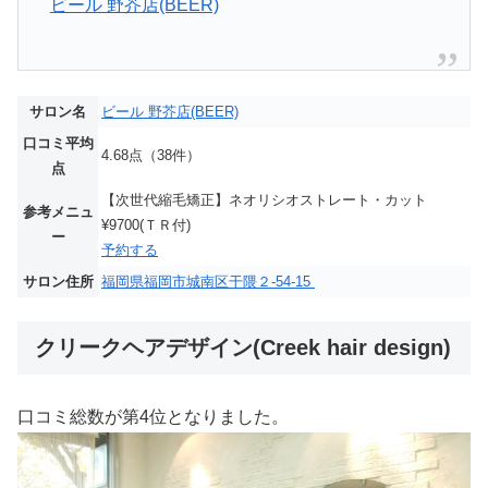
ビール 野芥店(BEER)
サロン名
ビール 野芥店(BEER)
口コミ平均
4.68点（38件）
点
【次世代縮毛矯正】ネオリシオストレート・カット
参考メニュ
¥9700(ＴＲ付)
ー
予約する
サロン住所
福岡県福岡市城南区干隈２-54-15
クリークヘアデザイン(Creek hair design)
口コミ総数が第4位となりました。